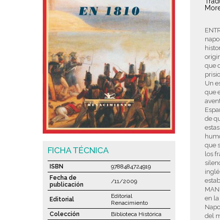
Trad
More
ENTR
napol
histo
orig
que d
prisi
Un e
que e
avent
Españ
de qu
estas
humor
que s
FICHA TÉCNICA
los f
silen
ISBN
9788484724919
inglé
Fecha de
estab
/11/2009
publicación
MANU
Editorial
en la
Editorial
Renacimiento
Napol
Colección
Biblioteca Histórica
del m