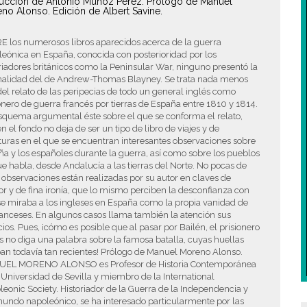
ucción de Antonio Muñoz Pérez. Prólogo de Manuel
no Alonso. Edición de Albert Savine.
E los numerosos libros aparecidos acerca de la guerra
eónica en España, conocida con posterioridad por los
riadores británicos como la Peninsular War, ninguno presentó la
inalidad del de Andrew-Thomas Blayney. Se trata nada menos
el relato de las peripecias de todo un general inglés como
onero de guerra francés por tierras de España entre 1810 y 1814.
squema argumental éste sobre el que se conforma el relato,
n el fondo no deja de ser un tipo de libro de viajes y de
uras en el que se encuentran interesantes observaciones sobre
a y los españoles durante la guerra, así como sobre los pueblos
e habla, desde Andalucía a las tierras del Norte. No pocas de
 observaciones están realizadas por su autor en claves de
 y de fina ironía, que lo mismo perciben la desconfianza con
e miraba a los ingleses en España como la propia vanidad de
ranceses. En algunos casos llama también la atención sus
cios. Pues, ¡cómo es posible que al pasar por Bailén, el prisionero
s no diga una palabra sobre la famosa batalla, cuyas huellas
an todavía tan recientes! Prólogo de Manuel Moreno Alonso.
EL MORENO ALONSO es Profesor de Historia Contemporánea
 Universidad de Sevilla y miembro de la International
eonic Society. Historiador de la Guerra de la Independencia y
undo napoleónico, se ha interesado particularmente por las