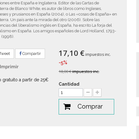
iones entre España e Inglaterra. Editor de las Cartas de
terra de Blanco White, es autor de libros como Ingleses,
eses y prusianos en España (2004), o Las «cosas de España» en
terra. Un país ante la mirada del otro (2006). Sobre las
encias del liberalismo inglés en España, ha escrito La forja del
alismo en España. Los amigos españoles de Lord Holland, 1793-
 (1998).
17,10 €
Tweet
Compartir
impuestos inc.
-5%
Imprimir
18,00 €
impuestos inc.
o gratuito a partir de 25€
Cantidad
Comprar