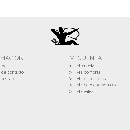
RMACIÓN
MI CUENTA
 legal
Mi cuenta
 de contacto
Mis compras
del sitio
Mis direcciones
Mis datos personales
Mis vales