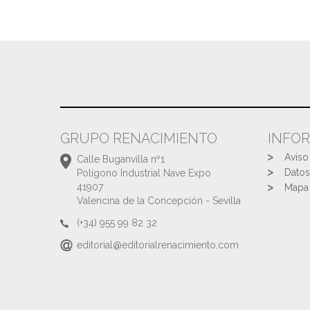
GRUPO RENACIMIENTO
INFO
Aviso
Calle Buganvilla nº1
Datos
Polígono Industrial Nave Expo
41907
Mapa 
Valencina de la Concepción - Sevilla
(+34) 955 99 82 32
editorial@editorialrenacimiento.com