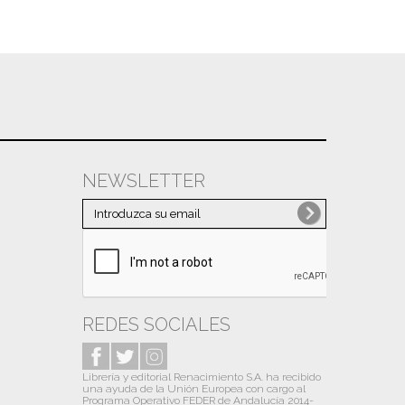
NEWSLETTER
REDES SOCIALES
Librería y editorial Renacimiento S.A. ha recibido
una ayuda de la Unión Europea con cargo al
Programa Operativo FEDER de Andalucía 2014-