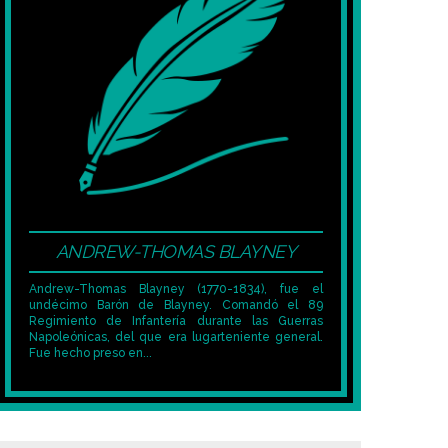
ANDREW-THOMAS BLAYNEY
Andrew-Thomas Blayney (1770-1834), fue el
undécimo Barón de Blayney. Comandó el 89
Regimiento de Infantería durante las Guerras
Napoleónicas, del que era lugarteniente general.
Fue hecho preso en...