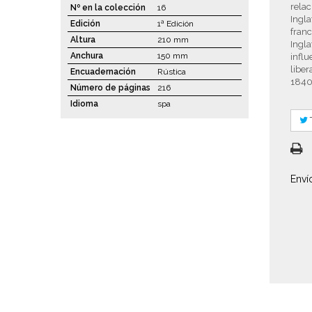
relac
Nº en la colección
16
Ingla
Edición
1ª Edición
franc
Altura
210 mm
Ingla
Anchura
150 mm
influ
liber
Encuadernación
Rústica
1840
Número de páginas
216
Idioma
spa
Enví