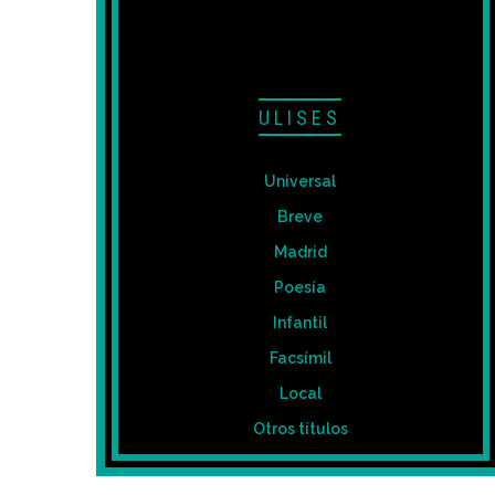
ULISES
Universal
Breve
Madrid
Poesía
Infantil
Facsímil
Local
Otros títulos