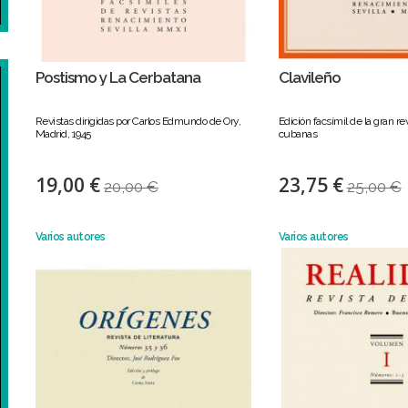
Postismo y La Cerbatana
Clavileño
Revistas dirigidas por Carlos Edmundo de Ory,
Edición facsímil de la gran rev
Madrid, 1945
cubanas
19,00 €
23,75 €
20,00 €
25,00 €
Varios autores
Varios autores