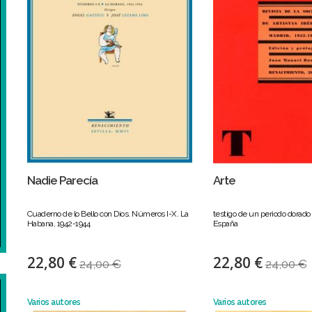
Nadie Parecía
Arte
Cuaderno de lo Bello con Dios. Números I-X. La
testigo de un periodo dorado 
Habana, 1942-1944
España
22,80 €
22,80 €
24,00 €
24,00 €
Varios autores
Varios autores