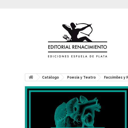
Catálogo
Poesía y Teatro
Facsímiles y 