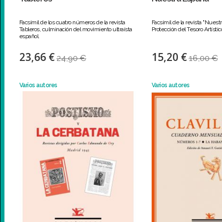
Facsímil de los cuatro números de la revista
Facsímil de la revista "Nuest
Tableros, culminación del movimiento ultraísta
Protección del Tesoro Artísti
español.
23,66 €
15,20 €
24,90 €
16,00 €
Varios autores
Varios autores