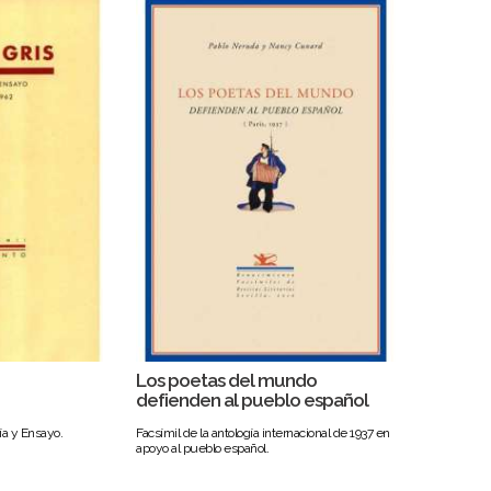
Los poetas del mundo
defienden al pueblo español
ía y Ensayo.
Facsímil de la antología internacional de 1937 en
apoyo al pueblo español.