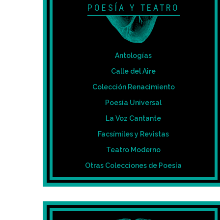
POESÍA Y TEATRO
Antologías
Calle del Aire
Colección Renacimiento
Poesía Universal
La Voz Cantante
Facsímiles y Revistas
Teatro Moderno
Otras Colecciones de Poesía