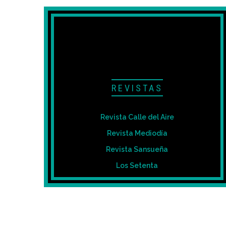
REVISTAS
Revista Calle del Aire
Revista Mediodía
Revista Sansueña
Los Setenta