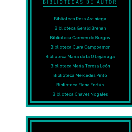
BIBLIOTECAS DE AUTOR
Biblioteca Rosa Arciniega
Biblioteca Gerald Brenan
Biblioteca Carmen de Burgos
Biblioteca Clara Campoamor
Biblioteca María de la O Lejárraga
Biblioteca María Teresa León
Biblioteca Mercedes Pinto
Biblioteca Elena Fortún
Biblioteca Chaves Nogales