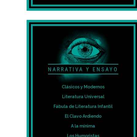
NARRATIVA Y ENSAYO
Clásicos y Modernos
Literatura Universal
Fábula de Literatura Infantil
El Clavo Ardiendo
A la mínima
Los Humoristas