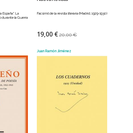
ra España". La
Facsímil de la revista literaria (Madrid, 1929-1930)
co durante la Guerra
19,00 €
20,00 €
Juan Ramón Jiménez