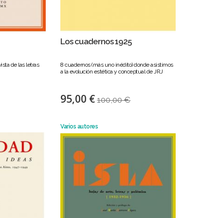
Los cuadernos 1925
ista de las letras
8 cuadernos (más uno inédito) donde asistimos
a la evolución estética y conceptual de JRJ
95,00 €
100,00 €
Varios autores