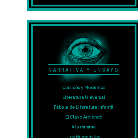
NARRATIVA Y ENSAYO
Clásicos y Modernos
Literatura Universal
Fábula de Literatura Infantil
El Clavo Ardiendo
A la mínima
Los Humoristas