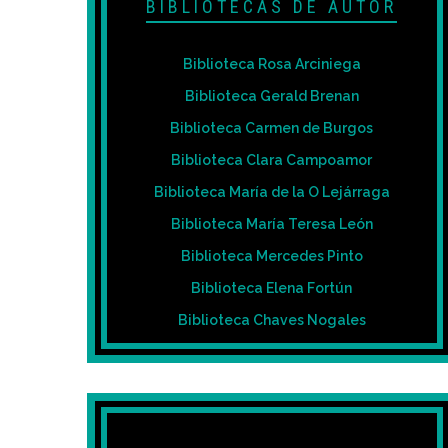
BIBLIOTECAS DE AUTOR
Biblioteca Rosa Arciniega
Biblioteca Gerald Brenan
Biblioteca Carmen de Burgos
Biblioteca Clara Campoamor
Biblioteca María de la O Lejárraga
Biblioteca María Teresa León
Biblioteca Mercedes Pinto
Biblioteca Elena Fortún
Biblioteca Chaves Nogales