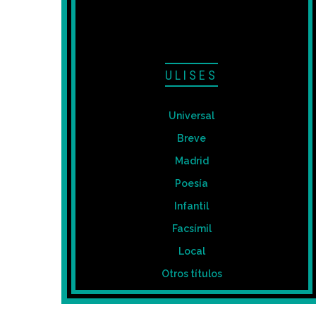
ULISES
Universal
Breve
Madrid
Poesía
Infantil
Facsímil
Local
Otros títulos