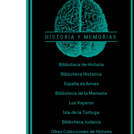
HISTORIA Y MEMORIAS
Biblioteca de Historia
Biblioteca Histórica
España en Armas
Biblioteca de la Memoria
Los Viajeros
Isla de la Tortuga
Biblioteca Judaica
Otras Colecciones de Historia