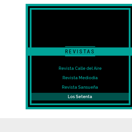
REVISTAS
Revista Calle del Aire
Revista Mediodía
Revista Sansueña
Los Setenta