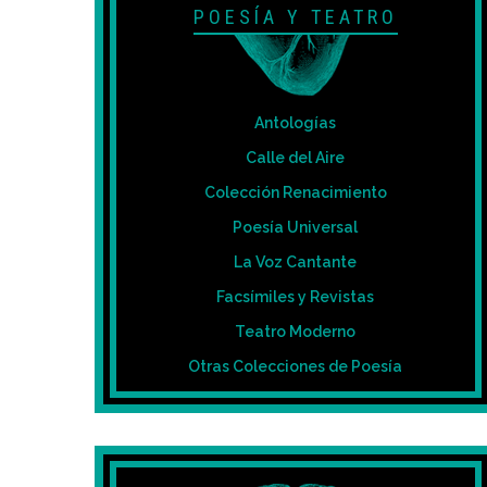
POESÍA Y TEATRO
Antologías
Calle del Aire
Colección Renacimiento
Poesía Universal
La Voz Cantante
Facsímiles y Revistas
Teatro Moderno
Otras Colecciones de Poesía