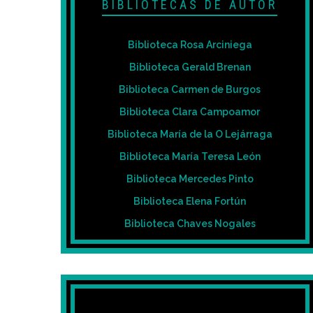
BIBLIOTECAS DE AUTOR
Biblioteca Rosa Arciniega
Biblioteca Gerald Brenan
Biblioteca Carmen de Burgos
Biblioteca Clara Campoamor
Biblioteca María de la O Lejárraga
Biblioteca María Teresa León
Biblioteca Mercedes Pinto
Biblioteca Elena Fortún
Biblioteca Chaves Nogales