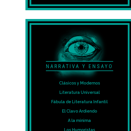
NARRATIVA Y ENSAYO
Clásicos y Modernos
Literatura Universal
Fábula de Literatura Infantil
El Clavo Ardiendo
A la mínima
Los Humoristas