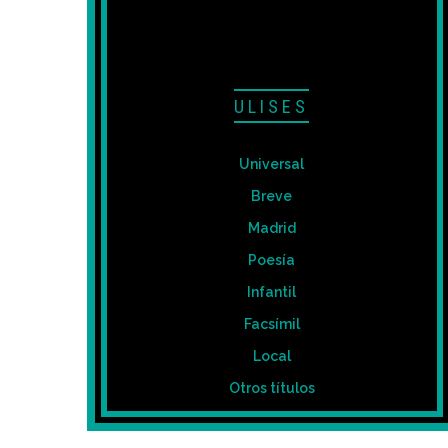
ULISES
Universal
Breve
Madrid
Poesía
Infantil
Facsímil
Local
Otros títulos