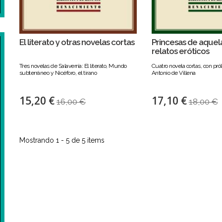
El literato y otras novelas cortas
Princesas de aquela
relatos eróticos
Tres novelas de Salaverría: El literato, Mundo
Cuatro novela cortas, con pró
subterráneo y Nicéforo, el tirano
Antonio de Villena
15,20 €
17,10 €
16,00 €
18,00 €
Mostrando 1 - 5 de 5 items