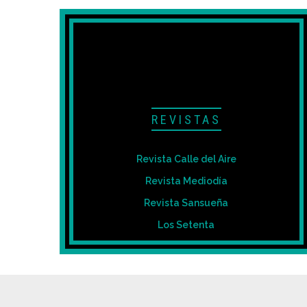
REVISTAS
Revista Calle del Aire
Revista Mediodía
Revista Sansueña
Los Setenta