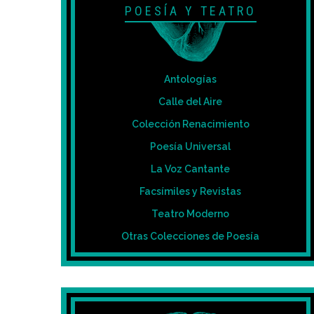
POESÍA Y TEATRO
Antologías
Calle del Aire
Colección Renacimiento
Poesía Universal
La Voz Cantante
Facsímiles y Revistas
Teatro Moderno
Otras Colecciones de Poesía