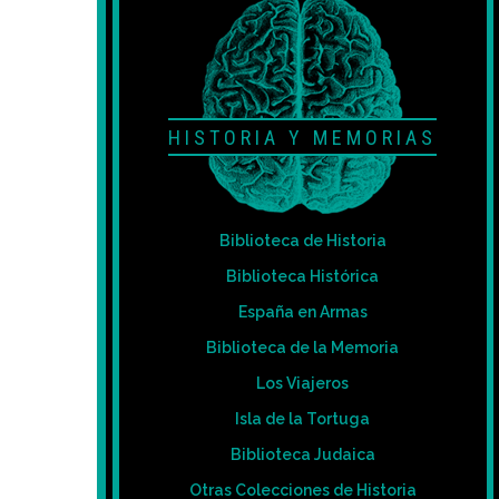
HISTORIA Y MEMORIAS
Biblioteca de Historia
Biblioteca Histórica
España en Armas
Biblioteca de la Memoria
Los Viajeros
Isla de la Tortuga
Biblioteca Judaica
Otras Colecciones de Historia