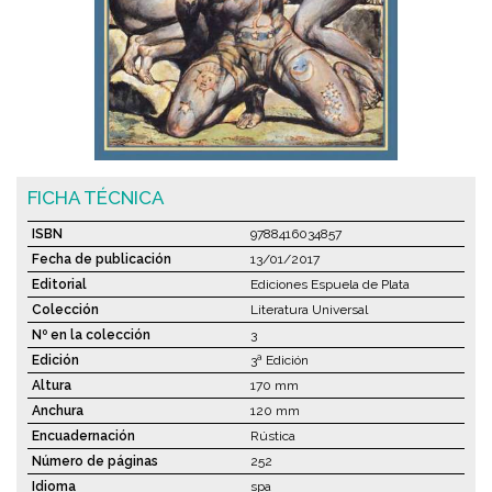
FICHA TÉCNICA
ISBN
9788416034857
Fecha de publicación
13/01/2017
Editorial
Ediciones Espuela de Plata
Colección
Literatura Universal
Nº en la colección
3
Edición
3ª Edición
Altura
170 mm
Anchura
120 mm
Encuadernación
Rústica
Número de páginas
252
Idioma
spa