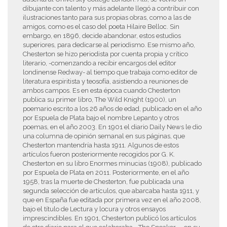
dibujante con talento y más adelante llegó a contribuir con
ilustraciones tanto para sus propias obras, como a las de
amigos, como es el caso del poeta Hilaire Belloc. Sin
embargo, en 1896, decide abandonar, estos estudios
superiores, para dedicarse al periodismo. Ese mismo año,
Chesterton se hizo periodista por cuenta propia y crítico
literario, -comenzando a recibir encargos del editor
londinense Redway- al tiempo que trabaja como editor de
literatura espiritista y teosofía, asistiendo a reuniones de
ambos campos. Es en esta época cuando Chesterton
publica su primer libro, The Wild Knight (1900), un
poemario escrito a los 26 años de edad, publicado en el año
por Espuela de Plata bajo el nombre Lepanto y otros
poemas, en el año 2003. En 1901 el diario Daily News le dio
una columna de opinión semanal en sus páginas, que
Chesterton mantendría hasta 1911. Algunos de estos
artículos fueron posteriormente recogidos por G. K.
Chesterton en su libro Enormes minucias (1908), publicado
por Espuela de Plata en 2011. Posteriormente, en el año
1958, tras la muerte de Chesterton, fue publicada una
segunda selección de artículos, que abarcaba hasta 1911, y
que en España fue editada por primera vez en el año 2008,
bajo el título de Lectura y locura y otros ensayos
imprescindibles. En 1901, Chesterton publicó los artículos