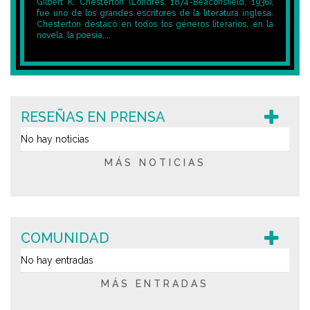
Gilbert K. Chesterton (Londres, 1874-Beaconsfield, 1936),
fue uno de los grandes escritores de la literatura inglesa.
Chesterton destacó en todos los géneros literarios, en la
novela, la poesía,...
RESEÑAS EN PRENSA
No hay noticias
MÁS NOTICIAS
COMUNIDAD
No hay entradas
MÁS ENTRADAS