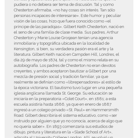
pudiera o no debiera ser tema de discusión. Tal y como
Chesterton afirmaba, «no hay cosas sin interés. Tan sólo
personas incapaces de interesarse». Este humor y peculiar
visión de las cosas, hizo que fuera conocido como «el
príncipe de las paradojas». Gilbert Keith Chesterton, nació en
el seno de una familia de clase media. Sus padres, Arthur
Chesterton y Marie Louise Grosjean tenían una agencia
inmobiliaria y topográfica ubicada en la localidad de
Kensington, si bien, su verdadera pasión era el arte y la
literatura. Gilbert Keith nació en Campden Hill, Londres, el
día 29 de mayo de 1874, tal y como el mismo relata en su
autobiografía. Los padres de Chesterton no eran devotos
creyentes, y ambos aceptaron bautizar a Gilbert por una
mezcla de presión social y tradición familiar, ya que
realmente se definían como «librepensadores» al estilo de
la época victoriana. El bautismo tuvo lugar en una pequeña
iglesia anglicana llamada St. George. Su educación se
iniciaría en la preparatoria «Colet Court», en 1881; a esta
escuela asistiría hasta 1886, ya que en enero de 1887
ingresó a un colegio privado «St. Paul» en Hammersmith
Road. Gilbert describiría el sistema educativo, como «ser
instruido por alguien que yo no conocía, acerca de algo que
no quería saber». En 1893 comenzaría sus estudios de
dibujo, pintura y literatura en la «Slade School of Art»,
adscrita al University College London. Allí, se volvió un