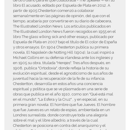
de otro diario para el que colaboraba - The Speaker¬- en su
libro El acusado, editado por Espuela de Plata en 2012. A
partir de 1905 Chesterton comenzó a colaborar
semanalmente en las páginas de opinión, del que con el
tiempo, acabaría por convertirse en su diario de cabecera,
The Illustrated London News. Los artículos publicados en
The Illustrated London News fueron recogidos en 1955 en el
libro The glass wlking sick and other essays, publicado por
Espuela de Plata en 2007 bajo el título de El color de España
y otros ensayos. En 1904 Chesterton publica su primera
novela, El Napoleón de Notting Hill (1904), la cual inspiró a
Michael Collins en su defensa irlandesa ante los ingleses y
en 1905 su obra, titulada "Herejes". Tres años después, en
1908, publica "Ortodoxia", donde refleja la historia de su
evolución espiritual, desde el agnosticismo de sus años de
juventud hacia la recuperación de la fe de su infancia.
Chestertton, desarrolla en estos años una conciencia
espiritual y política que se ve plasmada en una serie de
obras que publica en el año 1910, como son "Qué está mal
en el mundo", "La Esfera y la Cruz" , y en especial, en su
primera gran novela: El hombre que fue Jueves. El hombre
que fue Jueves es un relato de espías, ambientada en un
Londres surrealista, donde construye toda una alegoría
sobre el mal y el libre albedrío, a través de la cual
Chesterton se posiciona en contra del anarquismo y el