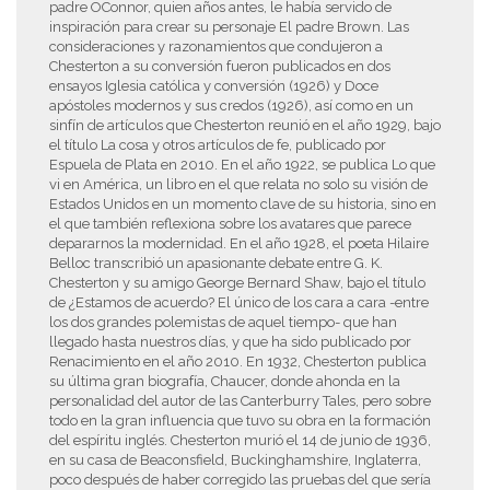
padre OConnor, quien años antes, le había servido de
inspiración para crear su personaje El padre Brown. Las
consideraciones y razonamientos que condujeron a
Chesterton a su conversión fueron publicados en dos
ensayos Iglesia católica y conversión (1926) y Doce
apóstoles modernos y sus credos (1926), así como en un
sinfín de artículos que Chesterton reunió en el año 1929, bajo
el título La cosa y otros artículos de fe, publicado por
Espuela de Plata en 2010. En el año 1922, se publica Lo que
vi en América, un libro en el que relata no solo su visión de
Estados Unidos en un momento clave de su historia, sino en
el que también reflexiona sobre los avatares que parece
depararnos la modernidad. En el año 1928, el poeta Hilaire
Belloc transcribió un apasionante debate entre G. K.
Chesterton y su amigo George Bernard Shaw, bajo el título
de ¿Estamos de acuerdo? El único de los cara a cara -entre
los dos grandes polemistas de aquel tiempo- que han
llegado hasta nuestros días, y que ha sido publicado por
Renacimiento en el año 2010. En 1932, Chesterton publica
su última gran biografía, Chaucer, donde ahonda en la
personalidad del autor de las Canterburry Tales, pero sobre
todo en la gran influencia que tuvo su obra en la formación
del espíritu inglés. Chesterton murió el 14 de junio de 1936,
en su casa de Beaconsfield, Buckinghamshire, Inglaterra,
poco después de haber corregido las pruebas del que sería