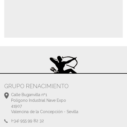
GRUPO RENACIMIENTO
Calle Buganvilla nº1
Polígono Industrial Nave Expo
41907
Valencina de la Concepción - Sevilla
(+34) 955 99 82 32