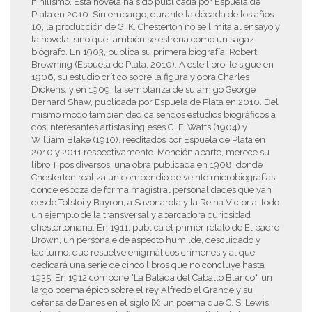
nihilismo. Esta novela ha sido publicada por Espuela de
Plata en 2010. Sin embargo, durante la década de los años
10, la producción de G. K. Chesterton no se limita al ensayo y
la novela, sino que también se estrena como un sagaz
biógrafo. En 1903, publica su primera biografía, Robert
Browning (Espuela de Plata, 2010). A este libro, le sigue en
1906, su estudio crítico sobre la figura y obra Charles
Dickens, y en 1909, la semblanza de su amigo George
Bernard Shaw, publicada por Espuela de Plata en 2010. Del
mismo modo también dedica sendos estudios biográficos a
dos interesantes artistas ingleses G. F. Watts (1904) y
William Blake (1910), reeditados por Espuela de Plata en
2010 y 2011 respectivamente. Mención aparte, merece su
libro Tipos diversos, una obra publicada en 1908, donde
Chesterton realiza un compendio de veinte microbiografías,
donde esboza de forma magistral personalidades que van
desde Tolstoi y Bayron, a Savonarola y la Reina Victoria, todo
un ejemplo de la transversal y abarcadora curiosidad
chestertoniana. En 1911, publica el primer relato de El padre
Brown, un personaje de aspecto humilde, descuidado y
taciturno, que resuelve enigmáticos crímenes y al que
dedicará una serie de cinco libros que no concluye hasta
1935. En 1912 compone "La Balada del Caballo Blanco", un
largo poema épico sobre el rey Alfredo el Grande y su
defensa de Danes en el siglo IX; un poema que C. S. Lewis