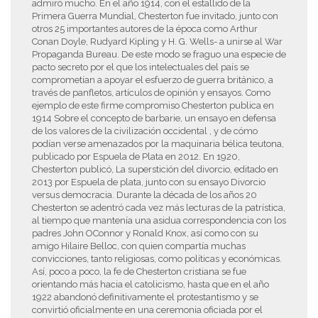
admiró mucho. En el año 1914, con el estallido de la
Primera Guerra Mundial, Chesterton fue invitado, junto con
otros 25 importantes autores de la época como Arthur
Conan Doyle, Rudyard Kipling y H. G. Wells- a unirse al War
Propaganda Bureau. De este modo se fraguo una especie de
pacto secreto por el que los intelectuales del país se
comprometían a apoyar el esfuerzo de guerra británico, a
través de panfletos, artículos de opinión y ensayos. Como
ejemplo de este firme compromiso Chesterton publica en
1914 Sobre el concepto de barbarie, un ensayo en defensa
de los valores de la civilización occidental , y de cómo
podían verse amenazados por la maquinaria bélica teutona,
publicado por Espuela de Plata en 2012. En 1920,
Chesterton publicó, La superstición del divorcio, editado en
2013 por Espuela de plata, junto con su ensayo Divorcio
versus democracia. Durante la década de los años 20
Chesterton se adentró cada vez más lecturas de la patrística,
al tiempo que mantenía una asidua correspondencia con los
padres John OConnor y Ronald Knox, así como con su
amigo Hilaire Belloc, con quien compartía muchas
convicciones, tanto religiosas, como políticas y económicas.
Así, poco a poco, la fe de Chesterton cristiana se fue
orientando más hacia el catolicismo, hasta que en el año
1922 abandonó definitivamente el protestantismo y se
convirtió oficialmente en una ceremonia oficiada por el