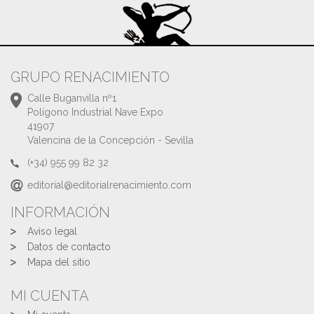
GRUPO RENACIMIENTO
Calle Buganvilla nº1
Polígono Industrial Nave Expo
41907
Valencina de la Concepción - Sevilla
(+34) 955 99 82 32
editorial@editorialrenacimiento.com
INFORMACIÓN
Aviso legal
Datos de contacto
Mapa del sitio
MI CUENTA