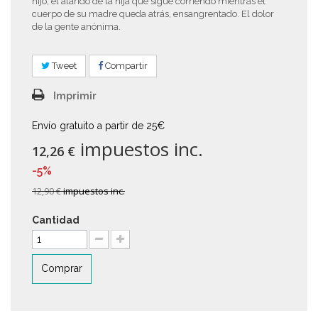
hijo, el alarido de la hija que sigue corriendo mientras el
cuerpo de su madre queda atrás, ensangrentado. El dolor
de la gente anónima.
Tweet
Compartir
Imprimir
Envío gratuito a partir de 25€
impuestos inc.
12,26 €
-5%
12,90 €
impuestos inc.
Cantidad
Comprar