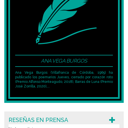
ANA VEGA BURGOS
Ana Vega Burgos (Villafranca de Córdoba, 1965) ha
publicado los poemarios Jueves, cerrado por corazón roto
(Premio Alfonso Monteagudo, 2018), Barras de Luna (Premio
José Zorrilla, 2020),...
RESEÑAS EN PRENSA