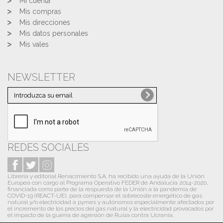
Mi cuenta
Mis compras
Mis direcciones
Mis datos personales
Mis vales
NEWSLETTER
REDES SOCIALES
Librería y editorial Renacimiento S.A. ha recibido una ayuda de la Unión
Europea con cargo al Programa Operativo FEDER de Andalucía 2014-2020,
financiada como parte de la respuesta de la Unión a la pandemia de
COVID-19 (REACT-UE), para compensar el sobrecoste energético de gas
natural y/o electricidad a pymes y autónomos especialmente afectados por
el incremento de los precios del gas natural y la electricidad provocados por
el impacto de la guerra de agresión de Rusia contra Ucrania.