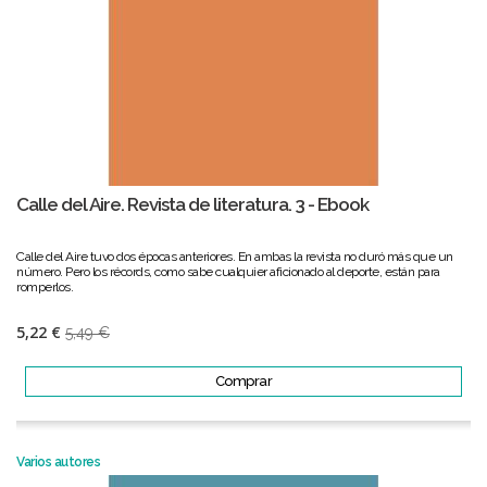
Calle del Aire. Revista de literatura. 3 - Ebook
Calle del Aire tuvo dos épocas anteriores. En ambas la revista no duró más que un
número. Pero los récords, como sabe cualquier aficionado al deporte, están para
romperlos.
5,22 €
5,49 €
Comprar
Varios autores