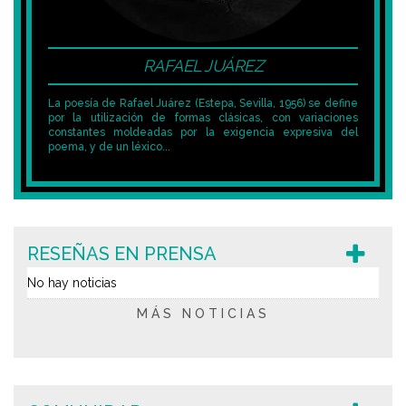
RAFAEL JUÁREZ
La poesía de Rafael Juárez (Estepa, Sevilla, 1956) se define
por la utilización de formas clásicas, con variaciones
constantes moldeadas por la exigencia expresiva del
poema, y de un léxico...
RESEÑAS EN PRENSA
No hay noticias
MÁS NOTICIAS