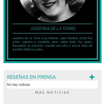
JOSEFINA DE LA TORRE
Josefina de la Torre (Las Palmas, 1907-Madrid, 2002) fue
actriz, soprano y novelista, pero, sobre todo, fue poeta.
Descubrió su vocación cuando era niña y nunca dejó de
escribir. Publicó cuatro...
RESEÑAS EN PRENSA
No hay noticias
MÁS NOTICIAS