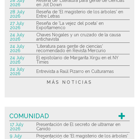
28 July
Reseña de 'Literatura para gente de ciencias'
2026
en Jot Down
28 July
Reseña de 'El magisterio de los árboles' en
2026
Entre Letras
27 July
Reseña de 'La vejez del poeta' en
2026
Expoflamenco
24 July
Chaves Nogales y un cruzado de la causa
2026
antichavista
24 July
'Literatura para gente de ciencias'
2026
recomendado en Revista Mercurio
24 July
El epistolario de Margarita Xirgu en el NY
2026
Times
24 July
Entrevista a Raúl Pizarro en Culturamas
2026
MÁS NOTICIAS
COMUNIDAD
17 July
Presentación de El secreto de ultramar en
2026
Canido
9 July
Presentación de 'El magisterio de los árboles'