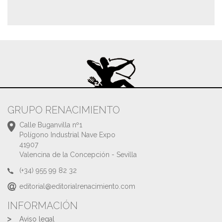
GRUPO RENACIMIENTO
Calle Buganvilla nº1
Polígono Industrial Nave Expo
41907
Valencina de la Concepción - Sevilla
(+34) 955 99 82 32
editorial@editorialrenacimiento.com
INFORMACIÓN
Aviso legal