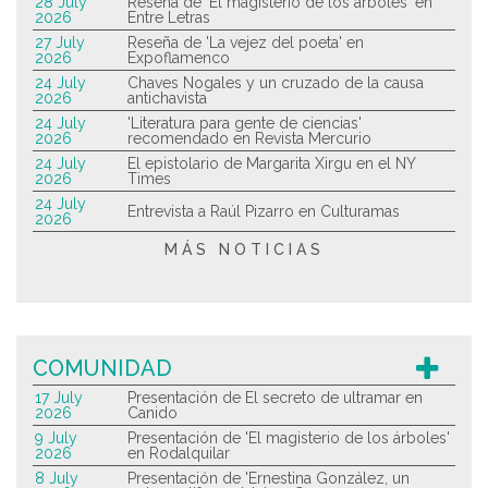
28 July
Reseña de 'El magisterio de los árboles' en
2026
Entre Letras
27 July
Reseña de 'La vejez del poeta' en
2026
Expoflamenco
24 July
Chaves Nogales y un cruzado de la causa
2026
antichavista
24 July
'Literatura para gente de ciencias'
2026
recomendado en Revista Mercurio
24 July
El epistolario de Margarita Xirgu en el NY
2026
Times
24 July
Entrevista a Raúl Pizarro en Culturamas
2026
MÁS NOTICIAS
COMUNIDAD
17 July
Presentación de El secreto de ultramar en
2026
Canido
9 July
Presentación de 'El magisterio de los árboles'
2026
en Rodalquilar
8 July
Presentación de 'Ernestina González, un