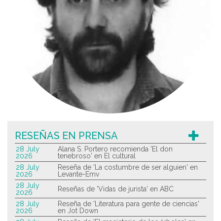
RESEÑAS EN PRENSA
28 July
Alana S. Portero recomienda 'El don
2026
tenebroso' en El cultural
28 July
Reseña de 'La costumbre de ser alguien' en
2026
Levante-Emv
28 July
Reseñas de 'Vidas de jurista' en ABC
2026
28 July
Reseña de 'Literatura para gente de ciencias'
2026
en Jot Down