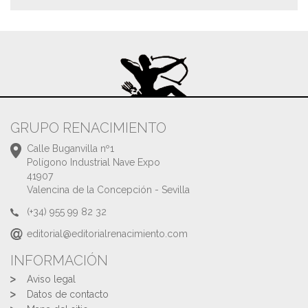
GRUPO RENACIMIENTO
Calle Buganvilla nº1
Polígono Industrial Nave Expo
41907
Valencina de la Concepción - Sevilla
(+34) 955 99 82 32
editorial@editorialrenacimiento.com
INFORMACIÓN
Aviso legal
Datos de contacto