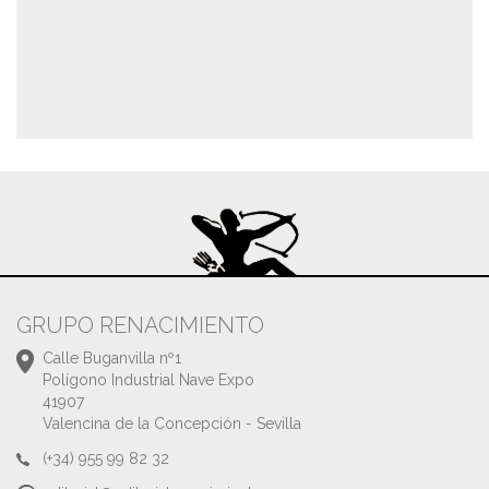
GRUPO RENACIMIENTO
Calle Buganvilla nº1
Polígono Industrial Nave Expo
41907
Valencina de la Concepción - Sevilla
(+34) 955 99 82 32