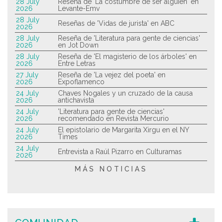
28 July
Reseña de 'La costumbre de ser alguien' en
2026
Levante-Emv
28 July
Reseñas de 'Vidas de jurista' en ABC
2026
28 July
Reseña de 'Literatura para gente de ciencias'
2026
en Jot Down
28 July
Reseña de 'El magisterio de los árboles' en
2026
Entre Letras
27 July
Reseña de 'La vejez del poeta' en
2026
Expoflamenco
24 July
Chaves Nogales y un cruzado de la causa
2026
antichavista
24 July
'Literatura para gente de ciencias'
2026
recomendado en Revista Mercurio
24 July
El epistolario de Margarita Xirgu en el NY
2026
Times
24 July
Entrevista a Raúl Pizarro en Culturamas
2026
MÁS NOTICIAS