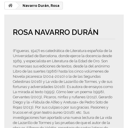
Navarro Durán, Rosa
ROSA NAVARRO DURÁN
(Figueras, 1947) es catedrática de Literatura española de la
Universidad de Barcelona, donde ejerce la docencia desde
1969, y especialista en Literatura de la Edad de Oro. Son
numerosas sus ediciones de textos, desde la del anónimo
Libro de las suertes (1986) hasta los cinco volúmenes de
Novela picaresca (2004-2010) o la de las Segundas
Celestinas (2016) y La vida de Lazarillo de Tormes, y de sus
fortunas y adversidades (2016). Es autora de ensayos como
La mirada al texto (1995), Cómo leer un poema (1998),
Cervantes (2003), Pícaros, ninfas y rufianes (2012), Gerardo
Diego y la «Fábula de Alfeo y Aretusa» de Pedro Soto de
Rojas (2013), Por sus culpas o por sus gracias. Pasiones y
trucos en el gran teatro áureo (2016), etc. Sus
investigaciones han aportado una nueva lectura de La vida
de Lazarillo de Tormes y las pruebas de que el autor de la
obra es Alfonso de Valdés, secretario de cartas latinas de