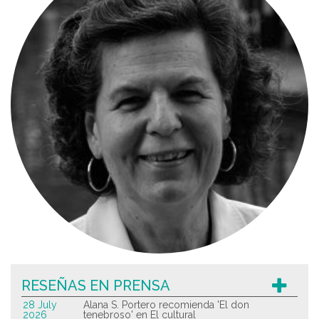
RESEÑAS EN PRENSA
28 July
Alana S. Portero recomienda 'El don
2026
tenebroso' en El cultural