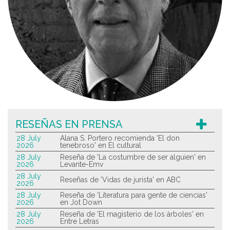
RESEÑAS EN PRENSA
28 July
Alana S. Portero recomienda 'El don
2026
tenebroso' en El cultural
28 July
Reseña de 'La costumbre de ser alguien' en
2026
Levante-Emv
28 July
Reseñas de 'Vidas de jurista' en ABC
2026
28 July
Reseña de 'Literatura para gente de ciencias'
2026
en Jot Down
28 July
Reseña de 'El magisterio de los árboles' en
2026
Entre Letras