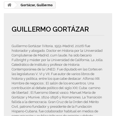
Gortázar, Guillermo
GUILLERMO GORTÁZAR
Guillermo Gortázar (Vitoria, 1951-Madrid, 2026) fue
historiador y abogado. Doctor en Historia por la Universidad
Complutense de Madrid, cum laude, ha sido becario
Fulbright y máster por la Universidad de California, La Jolla.
Catedrático de Instituto y profesor de Historia
Contemporánea de la UNED. Fue diputado en las Cortes en
las legislaturas V, VI y VII. Fue autor de varios libros de
historia y política, entre los que cabe destacar: Alfonso XIII.
Hombre de negocios ; El salón de los encuentros. Una
contribución al debate político del siglo XXI; Cuba: camino
de libertad ; El fuerismo liberal vasco. Manuel María de
Gortázar y Munive, 1824-1896 y Romanones. La Transición
fallida a la democracia. Gran Cruz de la Orden del Mérito
Civil, patrono fundador y presidente de la Fundación
Hispano-Cubana, fue colaborador habitual en medios de
comunicación y publica tribunas de opinión y debate.