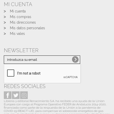
MI CUENTA
Mi cuenta
Mis compras
Mis direcciones
Mis datos personales
Mis vales
NEWSLETTER
REDES SOCIALES
Librería y editorial Renacimiento S.A. ha recibido una ayuda de la Unión
Europea con cargo al Programa Operativo FEDER de Andalucía 2014-2020,
financiada como parte de la respuesta de la Unión a la pandemia de
COVID-19 (REACT-UE), para compensar el sobrecoste energético de gas