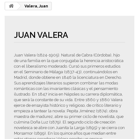
Valera, Juan
JUAN VALERA
Juan Valera (1824-1905). Natural de Cabra (Córdoba), hijo
de una familia en la que conjugaba la herencia aristocrática
con el liberalismo moderado. Cursó sus primeros estudios
en el Seminario de Málaga (1837-43), continuándolos en
Madrid, donde obtiene en 1846 la licenciatura en Derecho.
Sus aprendizajes literarios supieron combinar las modas
románticas con las invariantes clásicas y el pensamiento
ilustrado. En 1847 inicia en Nápoles su carrera diplomática,
que será la constante de su vida. Entre 1860 y 1880 Valera
ejerce de ensayista histórico y religioso, de crítico literario y
empieza a tantear la novela: Pepita Jiménez (1874), obra
maestra de madurez, abre su primer ciclo de novelista, que
culmina Doña Luz (1879). El segundo ciclo de creación
novelesca se abre con Juanita la Larga (1895) y se cierra con
Morsamor (1899). En los quince años que median entre
estas etapas creadoras Valera escribe un ensayo