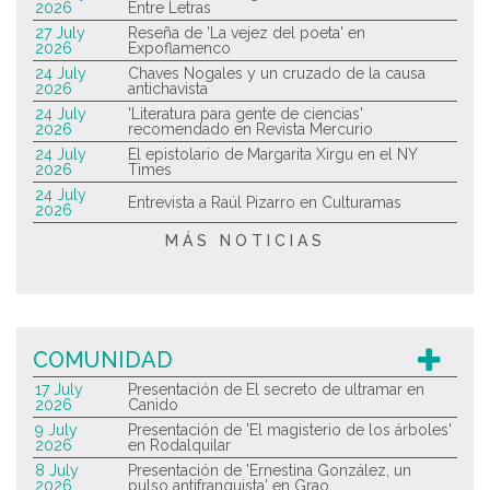
2026
Entre Letras
27 July
Reseña de 'La vejez del poeta' en
2026
Expoflamenco
24 July
Chaves Nogales y un cruzado de la causa
2026
antichavista
24 July
'Literatura para gente de ciencias'
2026
recomendado en Revista Mercurio
24 July
El epistolario de Margarita Xirgu en el NY
2026
Times
24 July
Entrevista a Raúl Pizarro en Culturamas
2026
MÁS NOTICIAS
COMUNIDAD
17 July
Presentación de El secreto de ultramar en
2026
Canido
9 July
Presentación de 'El magisterio de los árboles'
2026
en Rodalquilar
8 July
Presentación de 'Ernestina González, un
2026
pulso antifranquista' en Grao