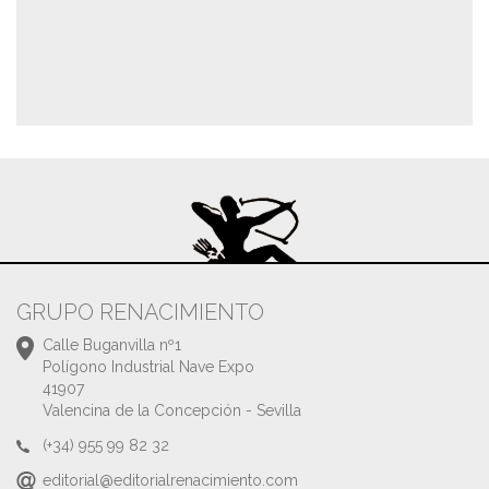
GRUPO RENACIMIENTO
Calle Buganvilla nº1
Polígono Industrial Nave Expo
41907
Valencina de la Concepción - Sevilla
(+34) 955 99 82 32
editorial@editorialrenacimiento.com