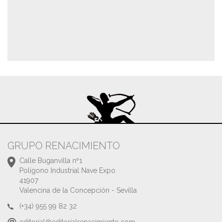
GRUPO RENACIMIENTO
Calle Buganvilla nº1
Polígono Industrial Nave Expo
41907
Valencina de la Concepción - Sevilla
(+34) 955 99 82 32