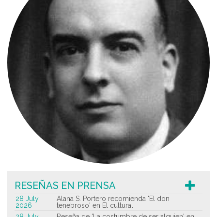
RESEÑAS EN PRENSA
28 July
Alana S. Portero recomienda 'El don
2026
tenebroso' en El cultural
28 July
Reseña de 'La costumbre de ser alguien' en