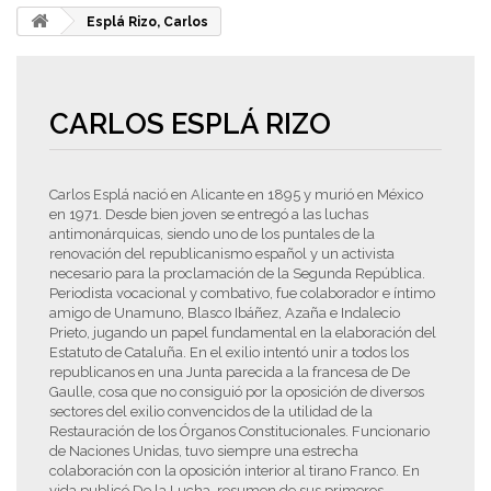
Esplá Rizo, Carlos
CARLOS ESPLÁ RIZO
Carlos Esplá nació en Alicante en 1895 y murió en México
en 1971. Desde bien joven se entregó a las luchas
antimonárquicas, siendo uno de los puntales de la
renovación del republicanismo español y un activista
necesario para la proclamación de la Segunda República.
Periodista vocacional y combativo, fue colaborador e íntimo
amigo de Unamuno, Blasco Ibáñez, Azaña e Indalecio
Prieto, jugando un papel fundamental en la elaboración del
Estatuto de Cataluña. En el exilio intentó unir a todos los
republicanos en una Junta parecida a la francesa de De
Gaulle, cosa que no consiguió por la oposición de diversos
sectores del exilio convencidos de la utilidad de la
Restauración de los Órganos Constitucionales. Funcionario
de Naciones Unidas, tuvo siempre una estrecha
colaboración con la oposición interior al tirano Franco. En
vida publicó De la Lucha, resumen de sus primeros