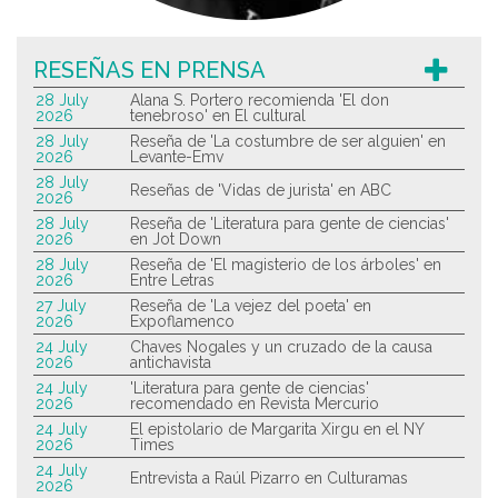
RESEÑAS EN PRENSA
28 July
Alana S. Portero recomienda 'El don
2026
tenebroso' en El cultural
28 July
Reseña de 'La costumbre de ser alguien' en
2026
Levante-Emv
28 July
Reseñas de 'Vidas de jurista' en ABC
2026
28 July
Reseña de 'Literatura para gente de ciencias'
2026
en Jot Down
28 July
Reseña de 'El magisterio de los árboles' en
2026
Entre Letras
27 July
Reseña de 'La vejez del poeta' en
2026
Expoflamenco
24 July
Chaves Nogales y un cruzado de la causa
2026
antichavista
24 July
'Literatura para gente de ciencias'
2026
recomendado en Revista Mercurio
24 July
El epistolario de Margarita Xirgu en el NY
2026
Times
24 July
Entrevista a Raúl Pizarro en Culturamas
2026