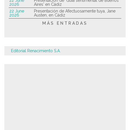
22 June
Presentación de 'Guía sentimental de Buenos
2026
Aires' en Cádiz
22 June
Presentación de Afectuosamente tuya, Jane
2026
Austen, en Cádiz
MÁS ENTRADAS
Editorial Renacimiento S.A.