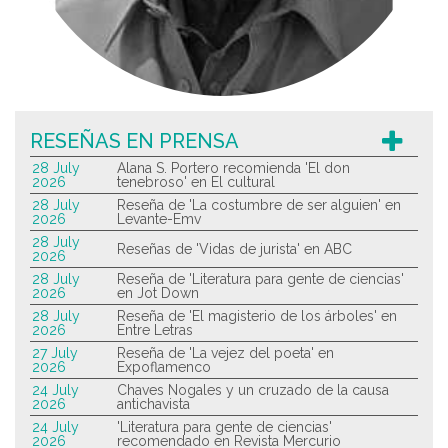
RESEÑAS EN PRENSA
28 July
Alana S. Portero recomienda 'El don
2026
tenebroso' en El cultural
28 July
Reseña de 'La costumbre de ser alguien' en
2026
Levante-Emv
28 July
Reseñas de 'Vidas de jurista' en ABC
2026
28 July
Reseña de 'Literatura para gente de ciencias'
2026
en Jot Down
28 July
Reseña de 'El magisterio de los árboles' en
2026
Entre Letras
27 July
Reseña de 'La vejez del poeta' en
2026
Expoflamenco
24 July
Chaves Nogales y un cruzado de la causa
2026
antichavista
24 July
'Literatura para gente de ciencias'
2026
recomendado en Revista Mercurio