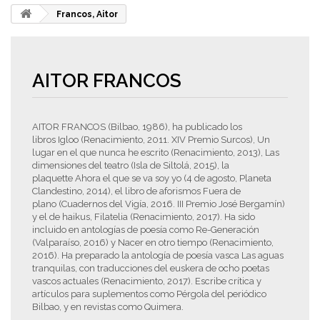
Francos, Aitor
AITOR FRANCOS
AITOR FRANCOS (Bilbao, 1986), h
a publicado los
libros
Igloo
(Renacimiento, 2011. XIV Premio Surcos),
Un
lugar en el que nunca he escrito
(Renacimiento, 2013)
, Las
dimensiones del teatro
(Isla de Siltolá, 2015), la
plaquette
Ahora el que se va soy yo
(4 de agosto, Planeta
Clandestino, 2014), el libro de aforismos
Fuera de
plano
(Cuadernos del Vigía, 2016. III Premio José Bergamín)
y el de haikus,
Filatelia
(Renacimiento, 2017). Ha sido
incluido en antologías de poesía como
Re-Generación
(Valparaíso, 2016) y
Nacer en otro tiempo
(Renacimiento,
2016)
.
Ha preparado la antología de poesía vasca
Las aguas
tranquilas
, con traducciones del euskera de ocho poetas
vascos actuales (Renacimiento, 2017)
.
Escribe crítica y
artículos para suplementos como
Pérgola
del periódico
Bilbao,
y en revistas como Quimera.