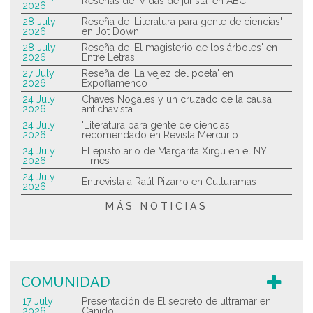
Reseñas de 'Vidas de jurista' en ABC
2026
28 July
Reseña de 'Literatura para gente de ciencias'
2026
en Jot Down
28 July
Reseña de 'El magisterio de los árboles' en
2026
Entre Letras
27 July
Reseña de 'La vejez del poeta' en
2026
Expoflamenco
24 July
Chaves Nogales y un cruzado de la causa
2026
antichavista
24 July
'Literatura para gente de ciencias'
2026
recomendado en Revista Mercurio
24 July
El epistolario de Margarita Xirgu en el NY
2026
Times
24 July
Entrevista a Raúl Pizarro en Culturamas
2026
MÁS NOTICIAS
COMUNIDAD
17 July
Presentación de El secreto de ultramar en
2026
Canido