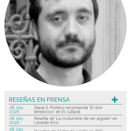
RESEÑAS EN PRENSA
28 July
Alana S. Portero recomienda 'El don
2026
tenebroso' en El cultural
28 July
Reseña de 'La costumbre de ser alguien' en
2026
Levante-Emv
28 July