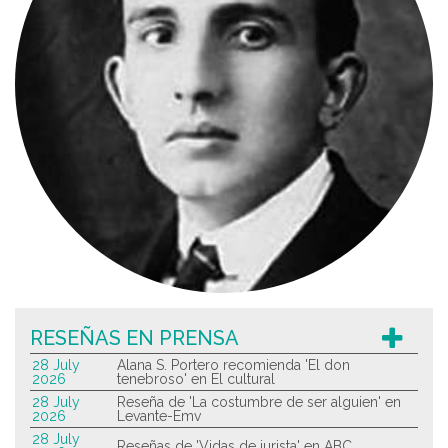
RESEÑAS EN PRENSA
28 July
Alana S. Portero recomienda 'El don
2026
tenebroso' en El cultural
28 July
Reseña de 'La costumbre de ser alguien' en
2026
Levante-Emv
28 July
Reseñas de 'Vidas de jurista' en ABC