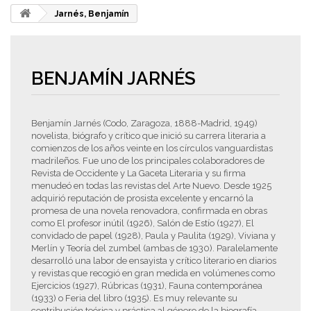
Jarnés, Benjamín
BENJAMÍN JARNÉS
Benjamín Jarnés (Codo, Zaragoza, 1888-Madrid, 1949)
novelista, biógrafo y crítico que inició su carrera literaria a
comienzos de los años veinte en los círculos vanguardistas
madrileños. Fue uno de los principales colaboradores de
Revista de Occidente y La Gaceta Literaria y su firma
menudeó en todas las revistas del Arte Nuevo. Desde 1925
adquirió reputación de prosista excelente y encarnó la
promesa de una novela renovadora, confirmada en obras
como El profesor inútil (1926), Salón de Estío (1927), El
convidado de papel (1928), Paula y Paulita (1929), Viviana y
Merlín y Teoría del zumbel (ambas de 1930). Paralelamente
desarrolló una labor de ensayista y crítico literario en diarios
y revistas que recogió en gran medida en volúmenes como
Ejercicios (1927), Rúbricas (1931), Fauna contemporánea
(1933) o Feria del libro (1935). Es muy relevante su
contribución teórica y práctica al género de la biografía