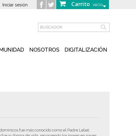
Carrito
vacío
Iniciar sesión
MUNIDAD
NOSOTROS
DIGITALIZACIÓN
os dominicos fue más conocido como el Padre Labat,
e fue su forma de vida, recorriendo los mares en naves