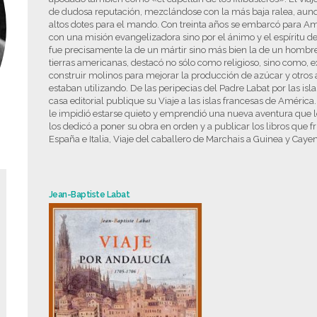
de dudosa reputación, mezclándose con la más baja ralea, aunq
altos dotes para el mando. Con treinta años se embarcó para Am
con una misión evangelizadora sino por el ánimo y el espíritu de
fue precisamente la de un mártir sino más bien la de un hombr
tierras americanas, destacó no sólo como religioso, sino como, 
construir molinos para mejorar la producción de azúcar y otros
estaban utilizando. De las peripecias del Padre Labat por las 
casa editorial publique su Viaje a las islas francesas de América.
le impidió estarse quieto y emprendió una nueva aventura que le 
los dedicó a poner su obra en orden y a publicar los libros que f
España e Italia, Viaje del caballero de Marchais a Guinea y Cayen
Jean-Baptiste Labat