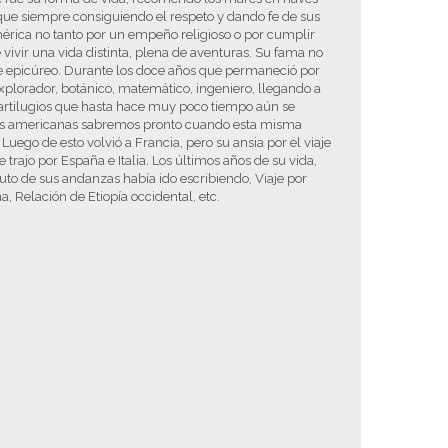
ue siempre consiguiendo el respeto y dando fe de sus
érica no tanto por un empeño religioso o por cumplir
 vivir una vida distinta, plena de aventuras. Su fama no
e epicúreo. Durante los doce años que permaneció por
explorador, botánico, matemático, ingeniero, llegando a
 artilugios que hasta hace muy poco tiempo aún se
islas americanas sabremos pronto cuando esta misma
 Luego de esto volvió a Francia, pero su ansia por el viaje
trajo por España e Italia. Los últimos años de su vida,
ruto de sus andanzas había ido escribiendo, Viaje por
a, Relación de Etiopía occidental, etc.