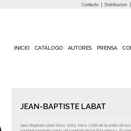
Contacto
Distribución
INICIO
CATÁLOGO
AUTORES
PRENSA
CO
JEAN-BAPTISTE LABAT
Jean-Baptiste Labat (París, 1663- París, 1738) de la orden de l
apodado también como «el capellán de los filibusteros». El viaj