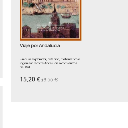
Viaje por Andalucía
Un cura explorador, botánico, matemático e
ingeniero recorre Andalucía a comienzos
del XVIII
15,20 €
16,00 €