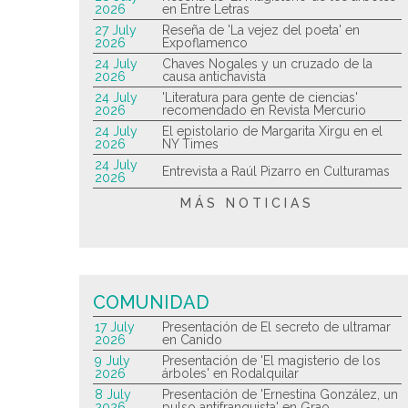
2026
en Entre Letras
27 July
Reseña de 'La vejez del poeta' en
2026
Expoflamenco
24 July
Chaves Nogales y un cruzado de la
2026
causa antichavista
24 July
'Literatura para gente de ciencias'
2026
recomendado en Revista Mercurio
24 July
El epistolario de Margarita Xirgu en el
2026
NY Times
24 July
Entrevista a Raúl Pizarro en Culturamas
2026
MÁS NOTICIAS
COMUNIDAD
17 July
Presentación de El secreto de ultramar
2026
en Canido
9 July
Presentación de 'El magisterio de los
2026
árboles' en Rodalquilar
8 July
Presentación de 'Ernestina González, un
2026
pulso antifranquista' en Grao