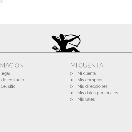
RMACIÓN
MI CUENTA
 legal
Mi cuenta
 de contacto
Mis compras
del sitio
Mis direcciones
Mis datos personales
Mis vales