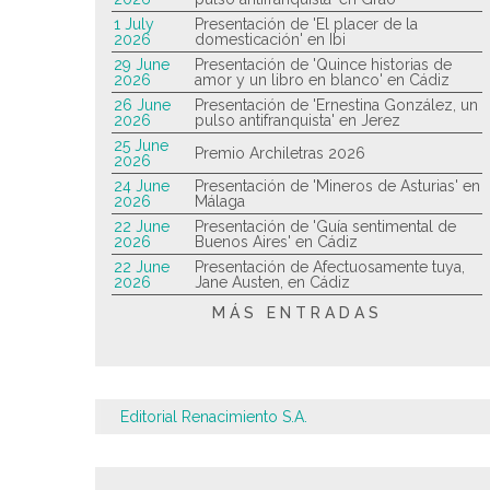
1 July
Presentación de 'El placer de la
2026
domesticación' en Ibi
29 June
Presentación de 'Quince historias de
2026
amor y un libro en blanco' en Cádiz
26 June
Presentación de 'Ernestina González, un
2026
pulso antifranquista' en Jerez
25 June
Premio Archiletras 2026
2026
24 June
Presentación de 'Mineros de Asturias' en
2026
Málaga
22 June
Presentación de 'Guía sentimental de
2026
Buenos Aires' en Cádiz
22 June
Presentación de Afectuosamente tuya,
2026
Jane Austen, en Cádiz
MÁS ENTRADAS
Editorial Renacimiento S.A.