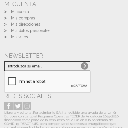
MI CUENTA
Mi cuenta
Mis compras
Mis direcciones
Mis datos personales
Mis vales
NEWSLETTER
REDES SOCIALES
Librería y editorial Renacimiento S.A. ha recibido una ayuda de la Unión
Europea con cargo al Programa Operativo FEDER de Andalucía 2014-2020,
financiada como parte de la respuesta de la Unión a la pandemia de
COVID-19 (REACT-UE), para compensar el sobrecoste energético de gas
natural y/o electricidad a pymes y autónomos especialmente afectados por