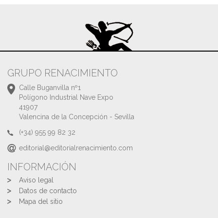
GRUPO RENACIMIENTO
Calle Buganvilla nº1
Polígono Industrial Nave Expo
41907
Valencina de la Concepción - Sevilla
(+34) 955 99 82 32
editorial@editorialrenacimiento.com
INFORMACIÓN
Aviso legal
Datos de contacto
Mapa del sitio