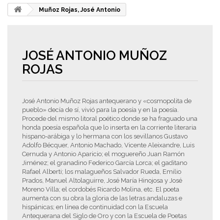
Muñoz Rojas, José Antonio
JOSÉ ANTONIO MUÑOZ
ROJAS
José Antonio Muñoz Rojas antequerano y «cosmopolita de
pueblo» decía de sí, vivió para la poesía y en la poesía.
Procede del mismo litoral poético donde se ha fraguado una
honda poesía española que lo inserta en la corriente literaria
hispano-arábiga y lo hermana con los sevillanos Gustavo
Adolfo Bécquer, Antonio Machado, Vicente Aleixandre, Luis
Cernuda y Antonio Aparicio; el moguereño Juan Ramón
Jiménez; el granadino Federico García Lorca; el gaditano
Rafael Alberti; los malagueños Salvador Rueda, Emilio
Prados, Manuel Altolaguirre, José María Hinojosa y José
Moreno Villa; el cordobés Ricardo Molina, etc. El poeta
aumenta con su obra la gloria de las letras andaluzas e
hispánicas; en línea de continuidad con la Escuela
Antequerana del Siglo de Oro y con la Escuela de Poetas