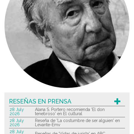
RESEÑAS EN PRENSA
28 July
Alana S. Portero recomienda 'El don
2026
tenebroso' en El cultural
28 July
Reseña de 'La costumbre de ser alguien' en
2026
Levante-Emv
28 July
Reseñas de 'Vidas de jurista' en ABC