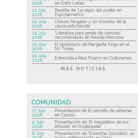
2026
en Entre Letras
27 July
Reseña de 'La vejez del poeta' en
2026
Expoflamenco
24 July
Chaves Nogales y un cruzado de la
2026
causa antichavista
24 July
'Literatura para gente de ciencias'
2026
recomendado en Revista Mercurio
24 July
El epistolario de Margarita Xirgu en el
2026
NY Times
24 July
Entrevista a Raúl Pizarro en Culturamas
2026
MÁS NOTICIAS
COMUNIDAD
17 July
Presentación de El secreto de ultramar
2026
en Canido
9 July
Presentación de 'El magisterio de los
2026
árboles' en Rodalquilar
8 July
Presentación de 'Ernestina González, un
2026
pulso antifranquista' en Grao