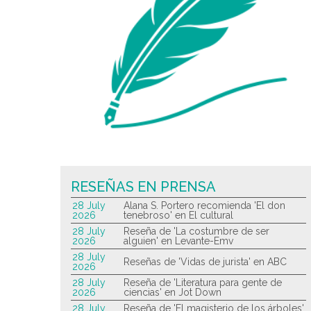
RESEÑAS EN PRENSA
28 July
Alana S. Portero recomienda 'El don
2026
tenebroso' en El cultural
28 July
Reseña de 'La costumbre de ser
2026
alguien' en Levante-Emv
28 July
Reseñas de 'Vidas de jurista' en ABC
2026
28 July
Reseña de 'Literatura para gente de
2026
ciencias' en Jot Down
28 July
Reseña de 'El magisterio de los árboles'