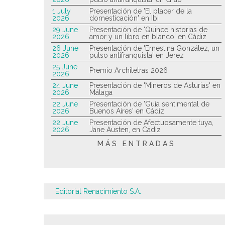
1 July
Presentación de 'El placer de la
2026
domesticación' en Ibi
29 June
Presentación de 'Quince historias de
2026
amor y un libro en blanco' en Cádiz
26 June
Presentación de 'Ernestina González, un
2026
pulso antifranquista' en Jerez
25 June
Premio Archiletras 2026
2026
24 June
Presentación de 'Mineros de Asturias' en
2026
Málaga
22 June
Presentación de 'Guía sentimental de
2026
Buenos Aires' en Cádiz
22 June
Presentación de Afectuosamente tuya,
2026
Jane Austen, en Cádiz
MÁS ENTRADAS
Editorial Renacimiento S.A.