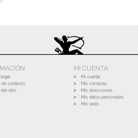
RMACIÓN
MI CUENTA
 legal
Mi cuenta
 de contacto
Mis compras
del sitio
Mis direcciones
Mis datos personales
Mis vales