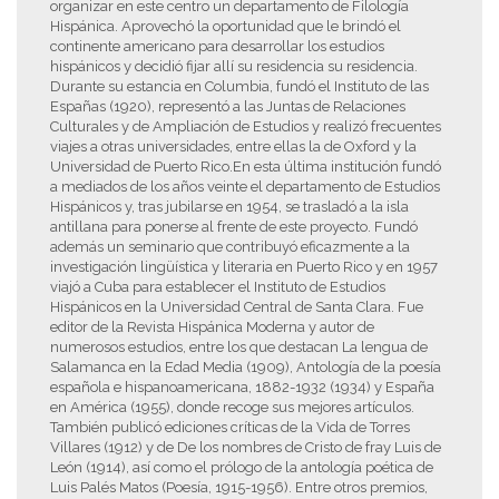
organizar en este centro un departamento de Filología
Hispánica. Aprovechó la oportunidad que le brindó el
continente americano para desarrollar los estudios
hispánicos y decidió fijar allí su residencia su residencia.
Durante su estancia en Columbia, fundó el Instituto de las
Españas (1920), representó a las Juntas de Relaciones
Culturales y de Ampliación de Estudios y realizó frecuentes
viajes a otras universidades, entre ellas la de Oxford y la
Universidad de Puerto Rico.En esta última institución fundó
a mediados de los años veinte el departamento de Estudios
Hispánicos y, tras jubilarse en 1954, se trasladó a la isla
antillana para ponerse al frente de este proyecto. Fundó
además un seminario que contribuyó eficazmente a la
investigación lingüística y literaria en Puerto Rico y en 1957
viajó a Cuba para establecer el Instituto de Estudios
Hispánicos en la Universidad Central de Santa Clara. Fue
editor de la Revista Hispánica Moderna y autor de
numerosos estudios, entre los que destacan La lengua de
Salamanca en la Edad Media (1909), Antología de la poesía
española e hispanoamericana, 1882-1932 (1934) y España
en América (1955), donde recoge sus mejores artículos.
También publicó ediciones críticas de la Vida de Torres
Villares (1912) y de De los nombres de Cristo de fray Luis de
León (1914), así como el prólogo de la antología poética de
Luis Palés Matos (Poesía, 1915-1956). Entre otros premios,