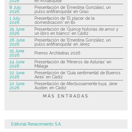
2026
en Rodalquilar
8 July
Presentación de 'Ernestina González, un
2026
pulso antifranquista' en Grao
1 July
Presentación de 'El placer de la
2026
domesticación' en Ibi
29 June
Presentación de 'Quince historias de amor y
2026
un libro en blanco' en Cádiz
26 June
Presentación de 'Ernestina González, un
2026
pulso antifranquista' en Jerez
25 June
Premio Archiletras 2026
2026
24 June
Presentación de 'Mineros de Asturias' en
2026
Málaga
22 June
Presentación de 'Guía sentimental de Buenos
2026
Aires' en Cádiz
22 June
Presentación de Afectuosamente tuya, Jane
2026
Austen, en Cádiz
MÁS ENTRADAS
Editorial Renacimiento S.A.