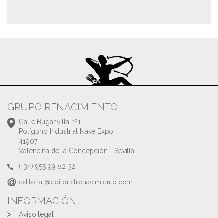
GRUPO RENACIMIENTO
Calle Buganvilla nº1
Polígono Industrial Nave Expo
41907
Valencina de la Concepción - Sevilla
(+34) 955 99 82 32
editorial@editorialrenacimiento.com
INFORMACIÓN
Aviso legal