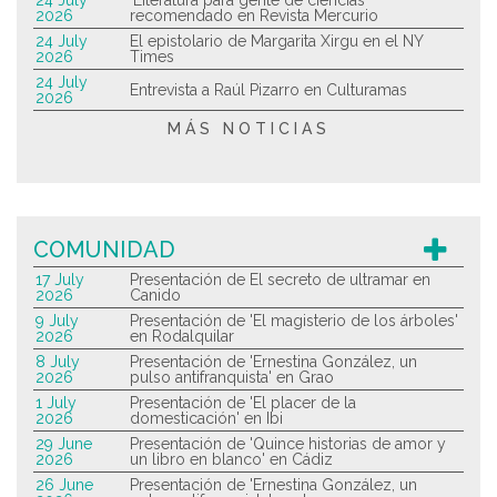
24 July
'Literatura para gente de ciencias'
2026
recomendado en Revista Mercurio
24 July
El epistolario de Margarita Xirgu en el NY
2026
Times
24 July
Entrevista a Raúl Pizarro en Culturamas
2026
MÁS NOTICIAS
COMUNIDAD
17 July
Presentación de El secreto de ultramar en
2026
Canido
9 July
Presentación de 'El magisterio de los árboles'
2026
en Rodalquilar
8 July
Presentación de 'Ernestina González, un
2026
pulso antifranquista' en Grao
1 July
Presentación de 'El placer de la
2026
domesticación' en Ibi
29 June
Presentación de 'Quince historias de amor y
2026
un libro en blanco' en Cádiz
26 June
Presentación de 'Ernestina González, un