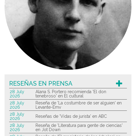
RESEÑAS EN PRENSA
28 July
Alana S. Portero recomienda 'El don
2026
tenebroso' en El cultural
28 July
Reseña de 'La costumbre de ser alguien' en
2026
Levante-Emv
28 July
Reseñas de 'Vidas de jurista' en ABC
2026
28 July
Reseña de 'Literatura para gente de ciencias'
2026
en Jot Down