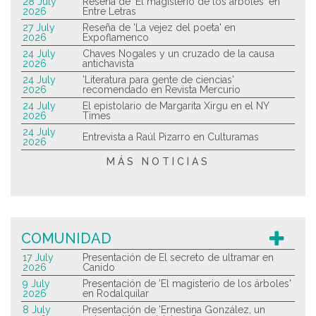
28 July
Reseña de 'El magisterio de los árboles' en
2026
Entre Letras
27 July
Reseña de 'La vejez del poeta' en
2026
Expoflamenco
24 July
Chaves Nogales y un cruzado de la causa
2026
antichavista
24 July
'Literatura para gente de ciencias'
2026
recomendado en Revista Mercurio
24 July
El epistolario de Margarita Xirgu en el NY
2026
Times
24 July
Entrevista a Raúl Pizarro en Culturamas
2026
MÁS NOTICIAS
COMUNIDAD
17 July
Presentación de El secreto de ultramar en
2026
Canido
9 July
Presentación de 'El magisterio de los árboles'
2026
en Rodalquilar
8 July
Presentación de 'Ernestina González, un