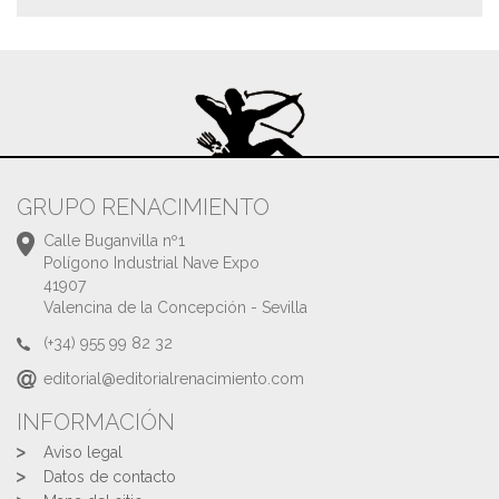
GRUPO RENACIMIENTO
Calle Buganvilla nº1
Polígono Industrial Nave Expo
41907
Valencina de la Concepción - Sevilla
(+34) 955 99 82 32
editorial@editorialrenacimiento.com
INFORMACIÓN
Aviso legal
Datos de contacto