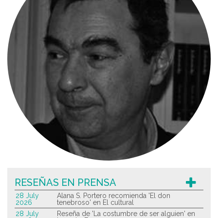
RESEÑAS EN PRENSA
28 July
Alana S. Portero recomienda 'El don
2026
tenebroso' en El cultural
28 July
Reseña de 'La costumbre de ser alguien' en