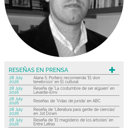
RESEÑAS EN PRENSA
28 July
Alana S. Portero recomienda 'El don
2026
tenebroso' en El cultural
28 July
Reseña de 'La costumbre de ser alguien' en
2026
Levante-Emv
28 July
Reseñas de 'Vidas de jurista' en ABC
2026
28 July
Reseña de 'Literatura para gente de ciencias'
2026
en Jot Down
28 July
Reseña de 'El magisterio de los árboles' en
2026
Entre Letras