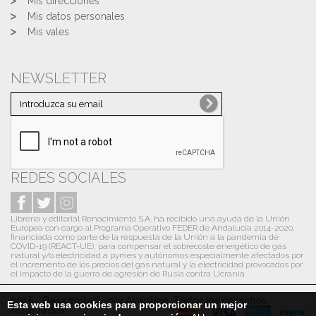
Mis direcciones
Mis datos personales
Mis vales
NEWSLETTER
REDES SOCIALES
Librería y editorial Renacimiento S.A. ha recibido una ayuda de la Unión
Europea con cargo al Programa Operativo FEDER de Andalucía 2014-2020,
financiada como parte de la respuesta de la Unión a la pandemia de
COVID-19 (REACT-UE), para compensar el sobrecoste energético de gas
natural y/o electricidad a pymes y autónomos especialmente afectados por
el incremento de los precios del gas natural y la electricidad provocados por
el impacto de la guerra de agresión de Rusia contra Ucrania.
2016 - Desarrollado por Avantine. Todos los derechos
Esta web usa cookies para proporcionar un mejor
reservados