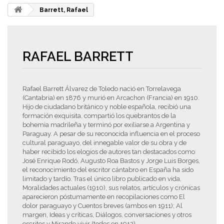
Barrett, Rafael
RAFAEL BARRETT
Rafael Barrett Álvarez de Toledo nació en Torrelavega
(Cantabria) en 1876 y murió en Arcachon (Francia) en 1910.
Hijo de ciudadano británico y noble española, recibió una
formación exquisita, compartió los quebrantos de la
bohemia madrileña y terminó por exiliarse a Argentina y
Paraguay. A pesar de su reconocida influencia en el proceso
cultural paraguayo, del innegable valor de su obra y de
haber recibido los elogios de autores tan destacados como
José Enrique Rodó, Augusto Roa Bastos y Jorge Luis Borges,
el reconocimiento del escritor cántabro en España ha sido
limitado y tardío. Tras el único libro publicado en vida,
Moralidades actuales (1910), sus relatos, artículos y crónicas
aparecieron póstumamente en recopilaciones como El
dolor paraguayo y Cuentos breves (ambos en 1911); Al
margen, Ideas y críticas, Diálogos, conversaciones y otros
escritos y Mirando vivir (todos en 1912).