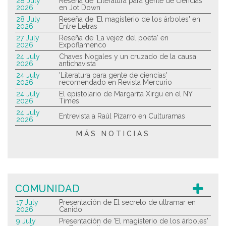
28 July
Reseña de 'Literatura para gente de ciencias'
2026
en Jot Down
28 July
Reseña de 'El magisterio de los árboles' en
2026
Entre Letras
27 July
Reseña de 'La vejez del poeta' en
2026
Expoflamenco
24 July
Chaves Nogales y un cruzado de la causa
2026
antichavista
24 July
'Literatura para gente de ciencias'
2026
recomendado en Revista Mercurio
24 July
El epistolario de Margarita Xirgu en el NY
2026
Times
24 July
Entrevista a Raúl Pizarro en Culturamas
2026
MÁS NOTICIAS
COMUNIDAD
17 July
Presentación de El secreto de ultramar en
2026
Canido
9 July
Presentación de 'El magisterio de los árboles'