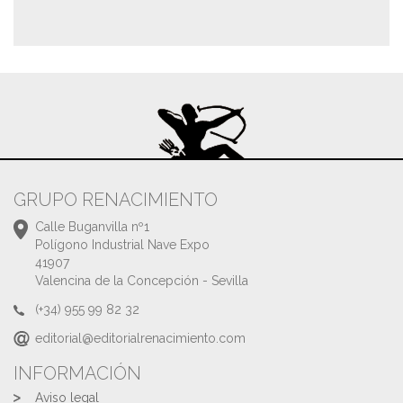
GRUPO RENACIMIENTO
Calle Buganvilla nº1
Polígono Industrial Nave Expo
41907
Valencina de la Concepción - Sevilla
(+34) 955 99 82 32
editorial@editorialrenacimiento.com
INFORMACIÓN
Aviso legal