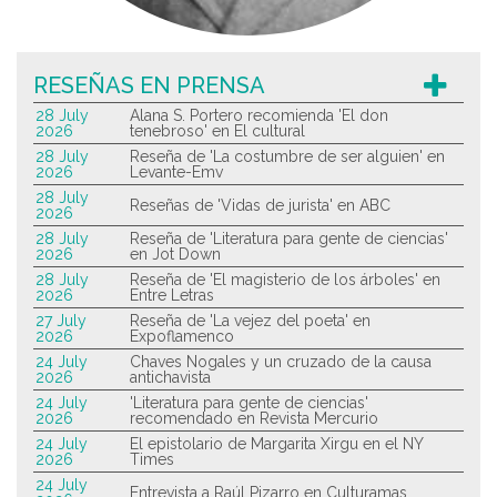
RESEÑAS EN PRENSA
28 July
Alana S. Portero recomienda 'El don
2026
tenebroso' en El cultural
28 July
Reseña de 'La costumbre de ser alguien' en
2026
Levante-Emv
28 July
Reseñas de 'Vidas de jurista' en ABC
2026
28 July
Reseña de 'Literatura para gente de ciencias'
2026
en Jot Down
28 July
Reseña de 'El magisterio de los árboles' en
2026
Entre Letras
27 July
Reseña de 'La vejez del poeta' en
2026
Expoflamenco
24 July
Chaves Nogales y un cruzado de la causa
2026
antichavista
24 July
'Literatura para gente de ciencias'
2026
recomendado en Revista Mercurio
24 July
El epistolario de Margarita Xirgu en el NY
2026
Times
24 July
Entrevista a Raúl Pizarro en Culturamas