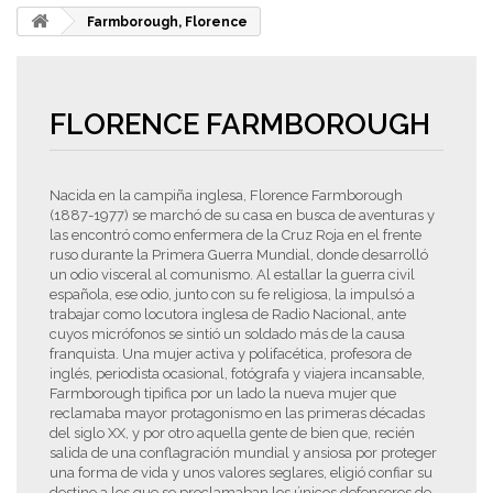
Farmborough, Florence
FLORENCE FARMBOROUGH
Nacida en la campiña inglesa, Florence Farmborough
(1887-1977) se marchó de su casa en busca de aventuras y
las encontró como enfermera de la Cruz Roja en el frente
ruso durante la Primera Guerra Mundial, donde desarrolló
un odio visceral al comunismo. Al estallar la guerra civil
española, ese odio, junto con su fe religiosa, la impulsó a
trabajar como locutora inglesa de Radio Nacional, ante
cuyos micrófonos se sintió un soldado más de la causa
franquista. Una mujer activa y polifacética, profesora de
inglés, periodista ocasional, fotógrafa y viajera incansable,
Farmborough tipifica por un lado la nueva mujer que
reclamaba mayor protagonismo en las primeras décadas
del siglo XX, y por otro aquella gente de bien que, recién
salida de una conflagración mundial y ansiosa por proteger
una forma de vida y unos valores seglares, eligió confiar su
destino a los que se proclamaban los únicos defensores de