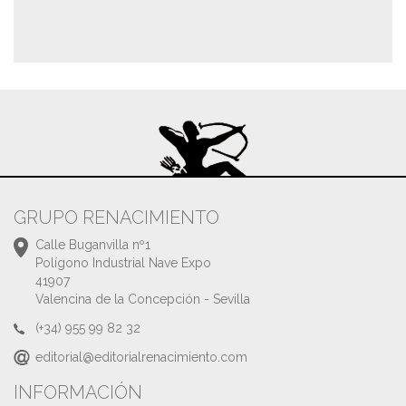
GRUPO RENACIMIENTO
Calle Buganvilla nº1
Polígono Industrial Nave Expo
41907
Valencina de la Concepción - Sevilla
(+34) 955 99 82 32
editorial@editorialrenacimiento.com
INFORMACIÓN