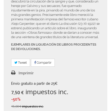
descubrió la circulación de la sangre y que, considerado un
hereje por Calvino y sus secuaces, fue quemado
injustamente en la pira, privando al mundo de uno de los
más grandes genios. Precisamente este libro mereció la
primera manifestación impresa del famoso escritor cubano
Alejo Carpentier, que en el diario La discusión (23-XI-1922) se
estrenó publicando un artículo sobre el libro, inaugurando
la sección «Obras famosas» donde se darían a conocer más
de una veintena de grandes títulos de la literatura universal.
EJEMPLARES EN LIQUIDACIÓN DE LIBROS PROCEDENTES
DE DEVOLUCIONES.
Tweet
Compartir
Imprimir
Envío gratuito a partir de 25€
impuestos inc.
7,50 €
-50%
15,00 €
impuestos inc.