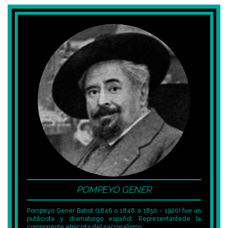
POMPEYO GENER
Pompeyo Gener Babot
​ (
1846 o 1848 o 1850 - 1920) fue un
publicista y dramaturgo español
. Representante
de la
componente etnicista del nacionalismo...