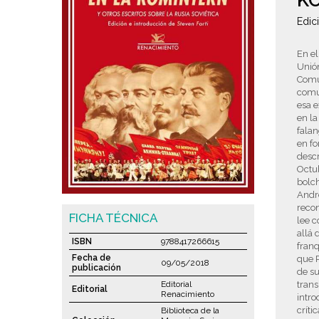
K
Edic
En el
Unión
Comun
comu
esa e
en la
falan
en fo
descr
Octub
bolch
Andre
recon
FICHA TÉCNICA
lee c
allá 
ISBN
9788417266615
franq
Fecha de
que P
09/05/2018
publicación
de su
Editorial
trans
Editorial
Renacimiento
intro
críti
Biblioteca de la