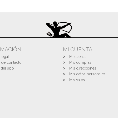
RMACIÓN
MI CUENTA
 legal
Mi cuenta
 de contacto
Mis compras
del sitio
Mis direcciones
Mis datos personales
Mis vales