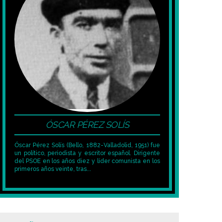
ÓSCAR PÉREZ SOLÍS
Óscar Pérez Solís (Bello, 1882-Valladolid, 1951) fue
un político, periodista y escritor español. Dirigente
del PSOE en los años diez y líder comunista en los
primeros años veinte, tras...