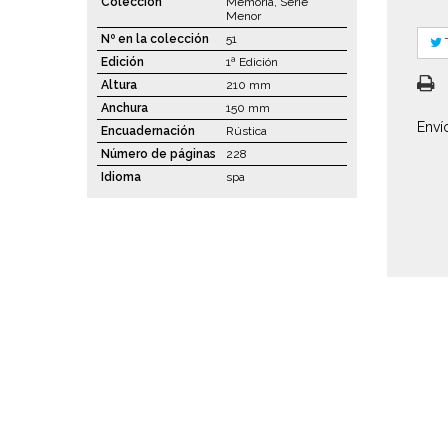
Colección
Memoria, Serie
Menor
Nº en la colección
51
Edición
1ª Edición
Altura
210 mm
Anchura
150 mm
Enví
Encuadernación
Rústica
Número de páginas
228
Idioma
spa