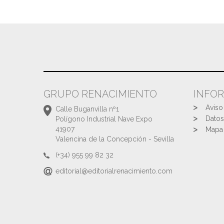
GRUPO RENACIMIENTO
INFO
Aviso
Calle Buganvilla nº1
Datos
Polígono Industrial Nave Expo
41907
Mapa 
Valencina de la Concepción - Sevilla
(+34) 955 99 82 32
editorial@editorialrenacimiento.com