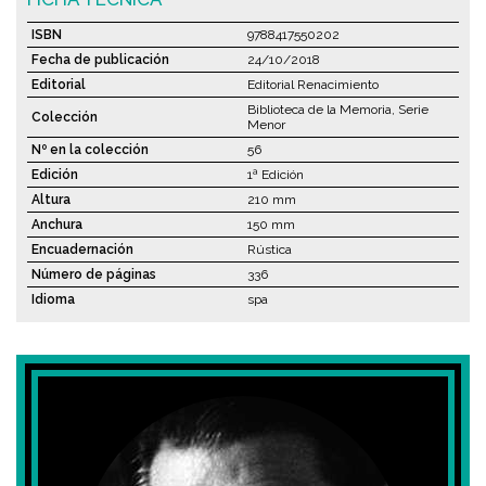
ISBN
9788417550202
Fecha de publicación
24/10/2018
Editorial
Editorial Renacimiento
Biblioteca de la Memoria, Serie
Colección
Menor
Nº en la colección
56
Edición
1ª Edición
Altura
210 mm
Anchura
150 mm
Encuadernación
Rústica
Número de páginas
336
Idioma
spa