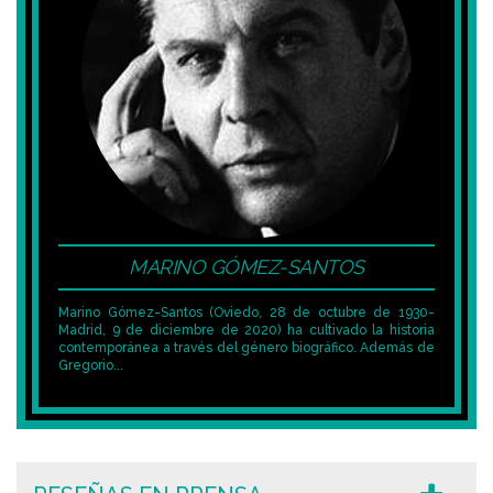
MARINO GÓMEZ-SANTOS
Marino Gómez-Santos (
Oviedo, 28 de octubre de 1930-
Madrid, 9 de diciembre de 2020
) ha cultivado la historia
contemporánea a través del género biográfico. Además de
Gregorio...