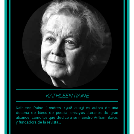
KATHLEEN RAINE
Kathleen Raine (Londres, 1908-2003) es autora de una
docena de libros de poesía, ensayos literarios de gran
alcance, como los que dedicó a su maestro William Blake,
y fundadora de la revista...