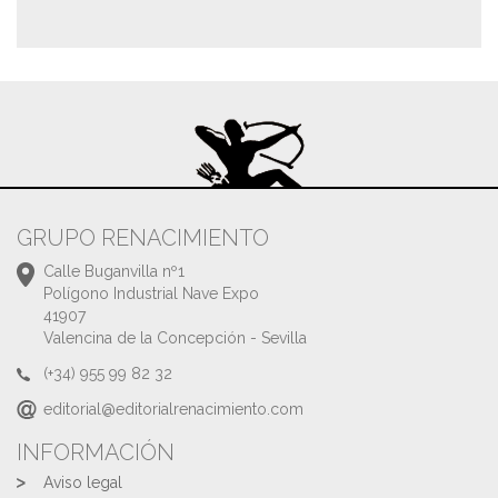
GRUPO RENACIMIENTO
Calle Buganvilla nº1
Polígono Industrial Nave Expo
41907
Valencina de la Concepción - Sevilla
(+34) 955 99 82 32
editorial@editorialrenacimiento.com
INFORMACIÓN
Aviso legal