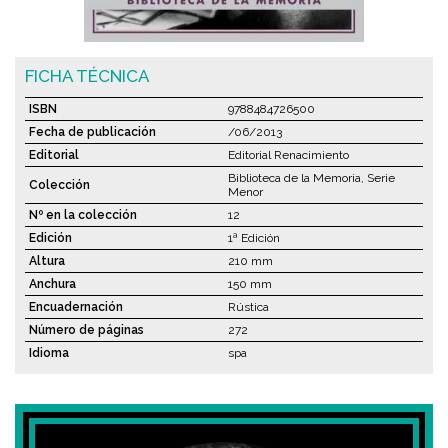
FICHA TÉCNICA
ISBN
9788484726500
Fecha de publicación
/06/2013
Editorial
Editorial Renacimiento
Biblioteca de la Memoria, Serie
Colección
Menor
Nº en la colección
12
Edición
1ª Edición
Altura
210 mm
Anchura
150 mm
Encuadernación
Rústica
Número de páginas
272
Idioma
spa