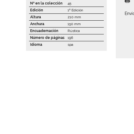
Nº en la colección
45
Edición
1ª Edición
Enví
Altura
210 mm
Anchura
150 mm
Encuadernación
Rústica
Número de páginas
196
Idioma
spa