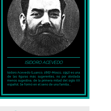
ISIDORO ACEVEDO
Isidoro Acevedo (Luanco, 1867-Moscú, 1952) es una
de las figuras más sugerentes, no por olvidada
menos sugestiva, de la primera mitad del siglo XX
español. Se formó en el seno de una familia...