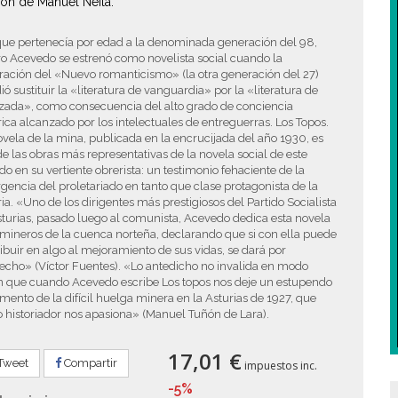
ión de Manuel Neila.
ue pertenecía por edad a la denominada generación del 98,
ro Acevedo se estrenó como novelista social cuando la
ación del «Nuevo romanticismo» (la otra generación del 27)
ió sustituir la «literatura de vanguardia» por la «literatura de
zada», como consecuencia del alto grado de conciencia
rica alcanzado por los intelectuales de entreguerras. Los Topos.
vela de la mina, publicada en la encrucijada del año 1930, es
e las obras más representativas de la novela social de este
do en su vertiente obrerista: un testimonio fehaciente de la
encia del proletariado en tanto que clase protagonista de la
ria. «Uno de los dirigentes más prestigiosos del Partido Socialista
turias, pasado luego al comunista, Acevedo dedica esta novela
 mineros de la cuenca norteña, declarando que si con ella puede
ibuir en algo al mejoramiento de sus vidas, se dará por
fecho» (Víctor Fuentes). «Lo antedicho no invalida en modo
n que cuando Acevedo escribe Los topos nos deje un estupendo
ento de la difícil huelga minera en la Asturias de 1927, que
historiador nos apasiona» (Manuel Tuñón de Lara).
17,01 €
Tweet
Compartir
impuestos inc.
-5%