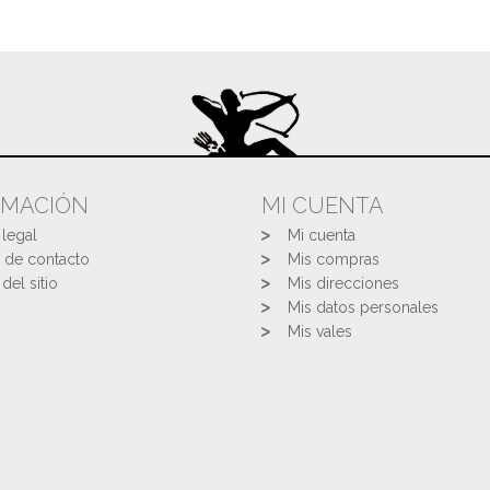
RMACIÓN
MI CUENTA
 legal
Mi cuenta
 de contacto
Mis compras
del sitio
Mis direcciones
Mis datos personales
Mis vales