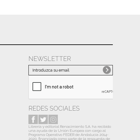
NEWSLETTER
REDES SOCIALES
Librería y editorial Renacimiento S.A. ha recibido
una ayuda de la Unión Europea con cargo al
Programa Operativo FEDER de Andalucía 2014-
2020, financiada como parte de la respuesta de