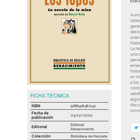
Edic
Aunq
Isido
gener
decid
avan
histó
La No
una d
perio
emerg
histo
en As
a los
contr
satis
FICHA TÉCNICA
algú
docum
ISBN
9788418387142
como 
Fecha de
03/12/2020
publicación
Editorial
Editorial
Renacimiento
Colección
Biblioteca de Rescate