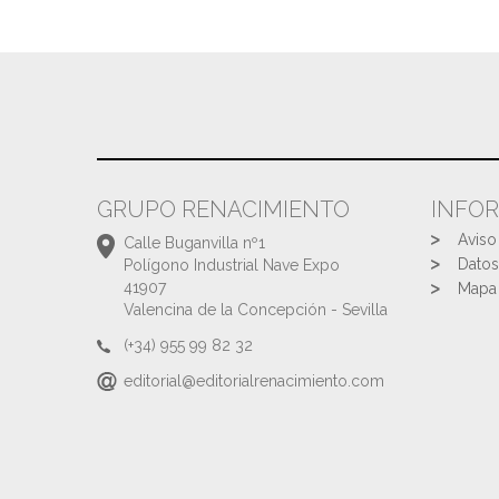
GRUPO RENACIMIENTO
INFO
Aviso
Calle Buganvilla nº1
Datos
Polígono Industrial Nave Expo
41907
Mapa 
Valencina de la Concepción - Sevilla
(+34) 955 99 82 32
editorial@editorialrenacimiento.com