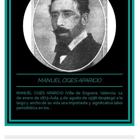
MANUEL CIGES APARICIO
MANUEL CIGES APARICIO (Villa de Enguera, Valencia, 14
de enero de 1873-Ávila, 5 de agosto de 1936) desplegó a lo
largo y ancho de su vida una importante y significativa labor
periodística en los...