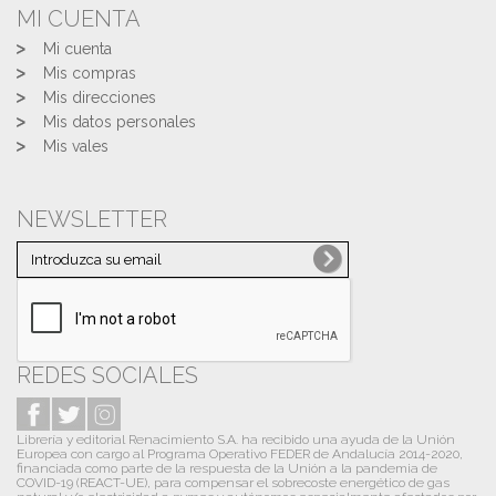
MI CUENTA
Mi cuenta
Mis compras
Mis direcciones
Mis datos personales
Mis vales
NEWSLETTER
REDES SOCIALES
Librería y editorial Renacimiento S.A. ha recibido una ayuda de la Unión
Europea con cargo al Programa Operativo FEDER de Andalucía 2014-2020,
financiada como parte de la respuesta de la Unión a la pandemia de
COVID-19 (REACT-UE), para compensar el sobrecoste energético de gas