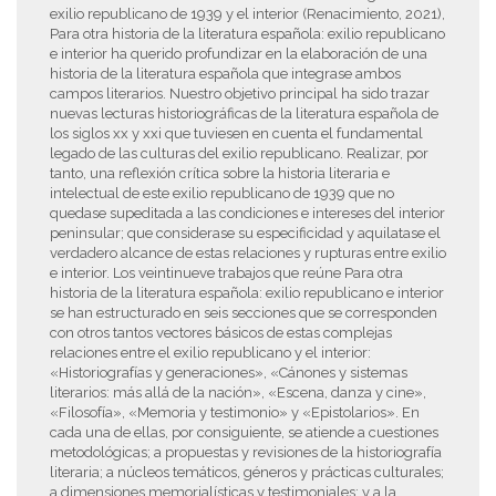
exilio republicano de 1939 y el interior (Renacimiento, 2021),
Para otra historia de la literatura española: exilio republicano
e interior ha querido profundizar en la elaboración de una
historia de la literatura española que integrase ambos
campos literarios. Nuestro objetivo principal ha sido trazar
nuevas lecturas historiográficas de la literatura española de
los siglos xx y xxi que tuviesen en cuenta el fundamental
legado de las culturas del exilio republicano. Realizar, por
tanto, una reflexión crítica sobre la historia literaria e
intelectual de este exilio republicano de 1939 que no
quedase supeditada a las condiciones e intereses del interior
peninsular; que considerase su especificidad y aquilatase el
verdadero alcance de estas relaciones y rupturas entre exilio
e interior. Los veintinueve trabajos que reúne Para otra
historia de la literatura española: exilio republicano e interior
se han estructurado en seis secciones que se corresponden
con otros tantos vectores básicos de estas complejas
relaciones entre el exilio republicano y el interior:
«Historiografías y generaciones», «Cánones y sistemas
literarios: más allá de la nación», «Escena, danza y cine»,
«Filosofía», «Memoria y testimonio» y «Epistolarios». En
cada una de ellas, por consiguiente, se atiende a cuestiones
metodológicas; a propuestas y revisiones de la historiografía
literaria; a núcleos temáticos, géneros y prácticas culturales;
a dimensiones memorialísticas y testimoniales; y a la