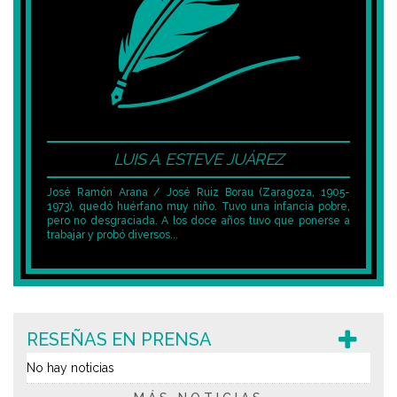
LUIS A. ESTEVE JUÁREZ
José Ramón Arana / José Ruiz Borau (Zaragoza, 1905-
1973), quedó huérfano muy niño. Tuvo una infancia pobre,
pero no desgraciada. A los doce años tuvo que ponerse a
trabajar y probó diversos...
RESEÑAS EN PRENSA
No hay noticias