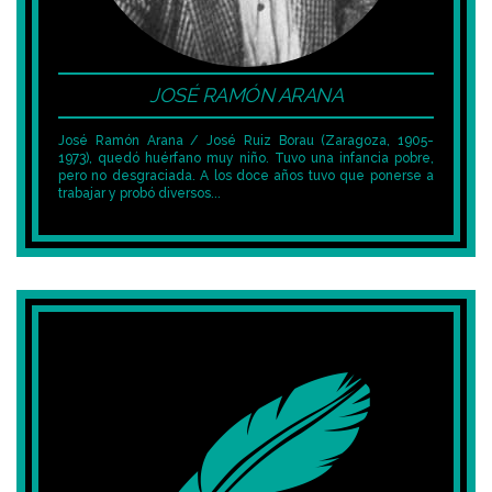
JOSÉ RAMÓN ARANA
José Ramón Arana / José Ruiz Borau (Zaragoza, 1905-
1973), quedó huérfano muy niño. Tuvo una infancia pobre,
pero no desgraciada. A los doce años tuvo que ponerse a
trabajar y probó diversos...