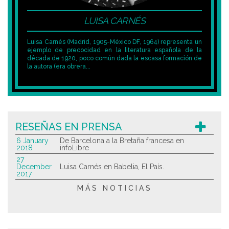
LUISA CARNÉS
Luisa Carnés (Madrid, 1905-México DF, 1964) representa un
ejemplo de precocidad en la literatura española de la
década de 1920, poco común dada la escasa formación de
la autora (era obrera...
RESEÑAS EN PRENSA
6 January
De Barcelona a la Bretaña francesa en
2018
infoLibre
27
December
Luisa Carnés en Babelia, El País.
2017
MÁS NOTICIAS