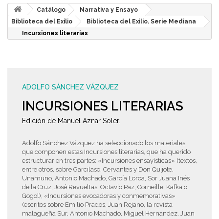
Catálogo
Narrativa y Ensayo
Biblioteca del Exilio
Biblioteca del Exilio. Serie Mediana
Incursiones literarias
ADOLFO SÁNCHEZ VÁZQUEZ
INCURSIONES LITERARIAS
Edición de Manuel Aznar Soler.
Adolfo Sánchez Vázquez ha seleccionado los materiales
que componen estas Incursiones literarias, que ha querido
estructurar en tres partes: «Incursiones ensayísticas» (textos,
entre otros, sobre Garcilaso, Cervantes y Don Quijote,
Unamuno, Antonio Machado, García Lorca, Sor Juana Inés
de la Cruz, José Revueltas, Octavio Paz, Corneille, Kafka o
Gogol), «Incursiones evocadoras y conmemorativas»
(escritos sobre Emilio Prados, Juan Rejano, la revista
malagueña Sur, Antonio Machado, Miguel Hernández, Juan