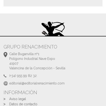
GRUPO RENACIMIENTO
Calle Buganvilla nº1
Polígono Industrial Nave Expo
41907
Valencina de la Concepción - Sevilla
(+34) 955 99 82 32
editorial@editorialrenacimiento.com
INFORMACIÓN
Aviso legal
Datos de contacto