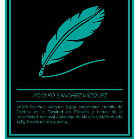
ADOLFO SÁNCHEZ VÁZQUEZ
Adolfo Sánchez Vázquez (1915), catedrático emérito de
Estética en la Facultad de Filosofía y Letras de la
Universidad Nacional Autónoma de México (UNAM) desde
1985, filósofo marxista, poeta,...