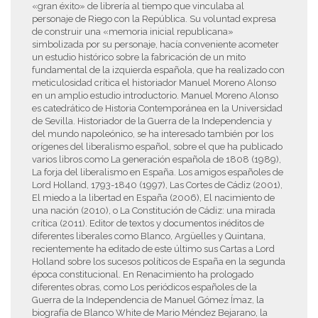
«gran éxito» de librería al tiempo que vinculaba al
personaje de Riego con la República. Su voluntad expresa
de construir una «memoria inicial republicana»
simbolizada por su personaje, hacía conveniente acometer
un estudio histórico sobre la fabricación de un mito
fundamental de la izquierda española, que ha realizado con
meticulosidad crítica el historiador Manuel Moreno Alonso
en un amplio estudio introductorio. Manuel Moreno Alonso
es catedrático de Historia Contemporánea en la Universidad
de Sevilla. Historiador de la Guerra de la Independencia y
del mundo napoleónico, se ha interesado también por los
orígenes del liberalismo español, sobre el que ha publicado
varios libros como La generación española de 1808 (1989),
La forja del liberalismo en España. Los amigos españoles de
Lord Holland, 1793-1840 (1997), Las Cortes de Cádiz (2001),
El miedo a la libertad en España (2006), El nacimiento de
una nación (2010), o La Constitución de Cádiz: una mirada
crítica (2011). Editor de textos y documentos inéditos de
diferentes liberales como Blanco, Argüelles y Quintana,
recientemente ha editado de este último sus Cartas a Lord
Holland sobre los sucesos políticos de España en la segunda
época constitucional. En Renacimiento ha prologado
diferentes obras, como Los periódicos españoles de la
Guerra de la Independencia de Manuel Gómez Ímaz, la
biografía de Blanco White de Mario Méndez Bejarano, la