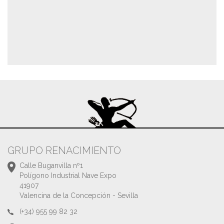
GRUPO RENACIMIENTO
Calle Buganvilla nº1
Polígono Industrial Nave Expo
41907
Valencina de la Concepción - Sevilla
(+34) 955 99 82 32