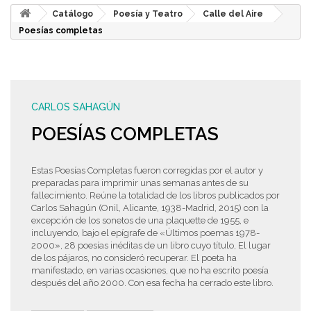
Catálogo
Poesía y Teatro
Calle del Aire
Poesías completas
CARLOS SAHAGÚN
POESÍAS COMPLETAS
Estas Poesías Completas fueron corregidas por el autor y
preparadas para imprimir unas semanas antes de su
fallecimiento. Reúne la totalidad de los libros publicados por
Carlos Sahagún (Onil, Alicante, 1938-Madrid, 2015) con la
excepción de los sonetos de una plaquette de 1955, e
incluyendo, bajo el epígrafe de «Últimos poemas 1978-
2000», 28 poesías inéditas de un libro cuyo título, El lugar
de los pájaros, no consideró recuperar. El poeta ha
manifestado, en varias ocasiones, que no ha escrito poesía
después del año 2000. Con esa fecha ha cerrado este libro.