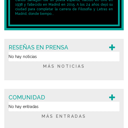
Carlos Sahagún fue un poeta español, nacido en Onil en
1938 y fallecido en Madrid en 2015. A los 24 años dejó su
ciudad para completar la carrera de Filosofía y Letras en
Madrid, donde tiempo...
RESEÑAS EN PRENSA
No hay noticias
MÁS NOTICIAS
COMUNIDAD
No hay entradas
MÁS ENTRADAS