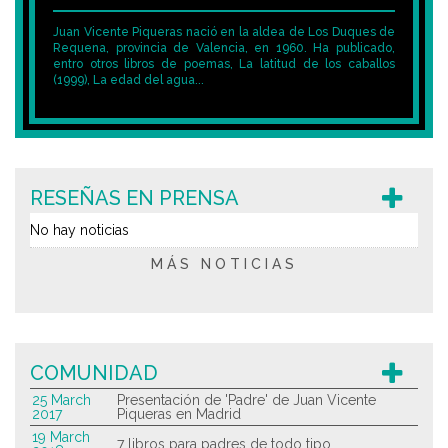
Juan Vicente Piqueras nació en la aldea de Los Duques de
Requena, provincia de Valencia, en 1960. Ha publicado,
entro otros libros de poemas, La latitud de los caballos
(1999), La edad del agua...
RESEÑAS EN PRENSA
No hay noticias
MÁS NOTICIAS
COMUNIDAD
25 March
Presentación de 'Padre' de Juan Vicente
2017
Piqueras en Madrid
19 March
7 libros para padres de todo tipo