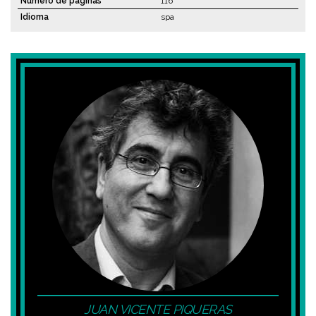
Número de páginas
116
Idioma
spa
JUAN VICENTE PIQUERAS