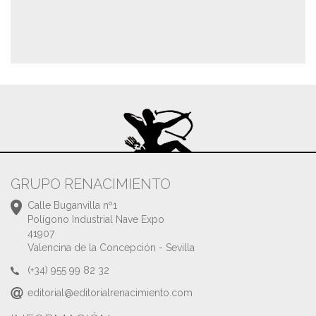
GRUPO RENACIMIENTO
Calle Buganvilla nº1
Polígono Industrial Nave Expo
41907
Valencina de la Concepción - Sevilla
(+34) 955 99 82 32
editorial@editorialrenacimiento.com