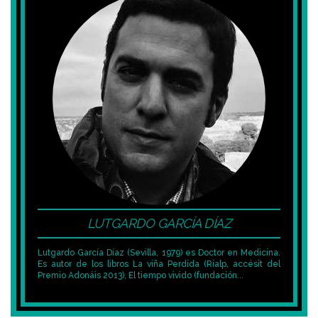
LUTGARDO GARCÍA DÍAZ
Lutgardo García Díaz (Sevilla, 1979) es Doctor en Medicina.
Es autor de los libros
La viña Perdida
(Rialp, accésit del
Premio Adonáis 2013),
El tiempo vivido
(fundación...