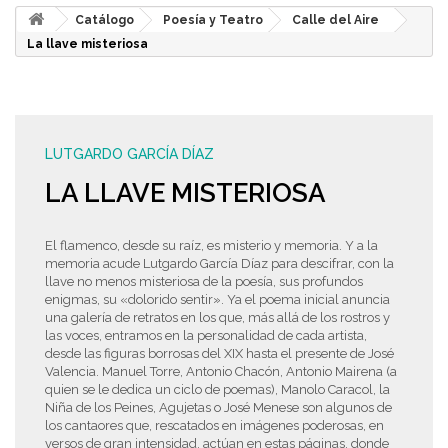
Catálogo
Poesía y Teatro
Calle del Aire
La llave misteriosa
LUTGARDO GARCÍA DÍAZ
LA LLAVE MISTERIOSA
El flamenco, desde su raíz, es misterio y memoria. Y a la
memoria acude Lutgardo García Díaz para descifrar, con la
llave no menos misteriosa de la poesía, sus profundos
enigmas, su «dolorido sentir». Ya el poema inicial anuncia
una galería de retratos en los que, más allá de los rostros y
las voces, entramos en la personalidad de cada artista,
desde las figuras borrosas del XIX hasta el presente de José
Valencia. Manuel Torre, Antonio Chacón, Antonio Mairena (a
quien se le dedica un ciclo de poemas), Manolo Caracol, la
Niña de los Peines, Agujetas o José Menese son algunos de
los cantaores que, rescatados en imágenes poderosas, en
versos de gran intensidad, actúan en estas páginas, donde