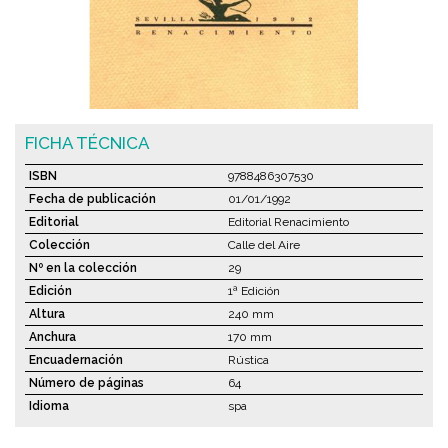
FICHA TÉCNICA
ISBN
9788486307530
Fecha de publicación
01/01/1992
Editorial
Editorial Renacimiento
Colección
Calle del Aire
Nº en la colección
29
Edición
1ª Edición
Altura
240 mm
Anchura
170 mm
Encuadernación
Rústica
Número de páginas
64
Idioma
spa