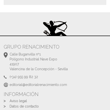
GRUPO RENACIMIENTO
Calle Buganvilla nº1
Polígono Industrial Nave Expo
41907
Valencina de la Concepción - Sevilla
(+34) 955 99 82 32
editorial@editorialrenacimiento.com
INFORMACIÓN
Aviso legal
Datos de contacto